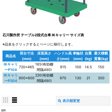
石川製作所 テーブル2段式台車 IKキャリー サイズ表
※品名をクリックするとページに移行します。
荷台寸法
床面高さ
ハンドル高
車輪径
自重
最大積載
商品名
(mm)
(mm)
さ(mm)
(mm)
(kg)
質量(kg)
IKキャリ
165(有効棚
720×465
915
100
14.5
150
ーP104
間隔490)
IKキャリ
220(有効棚
900×600
970
130
21
300
ーP304
間隔490)
表示順変更
閉じる
8
件