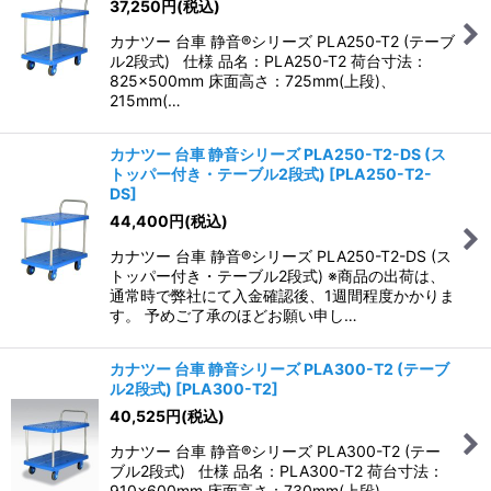
37,250
円
(税込)
カナツー 台車 静音®シリーズ PLA250-T2 (テーブ
ル2段式) 仕様 品名：PLA250-T2 荷台寸法：
825×500mm 床面高さ：725mm(上段)、
215mm(…
カナツー 台車 静音シリーズ PLA250-T2-DS (ス
トッパー付き・テーブル2段式)
[
PLA250-T2-
DS
]
44,400
円
(税込)
カナツー 台車 静音®シリーズ PLA250-T2-DS (ス
トッパー付き・テーブル2段式) ※商品の出荷は、
通常時で弊社にて入金確認後、1週間程度かかりま
す。 予めご了承のほどお願い申し…
カナツー 台車 静音シリーズ PLA300-T2 (テーブ
ル2段式)
[
PLA300-T2
]
40,525
円
(税込)
カナツー 台車 静音®シリーズ PLA300-T2 (テー
ブル2段式) 仕様 品名：PLA300-T2 荷台寸法：
910×600mm 床面高さ：730mm(上段)、