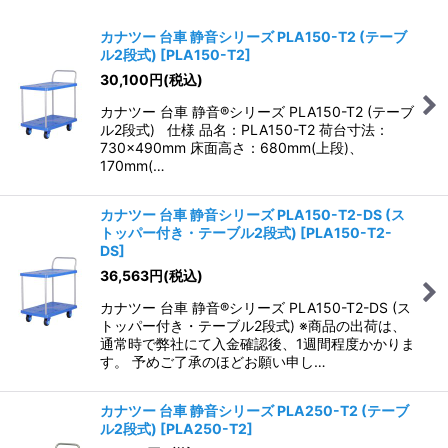
表示数
:
カナツー 台車 静音シリーズ PLA150-T2 (テーブ
ル2段式)
[
PLA150-T2
]
並び順
:
30,100
円
(税込)
カナツー 台車 静音®シリーズ PLA150-T2 (テーブ
絞り込む
ル2段式) 仕様 品名：PLA150-T2 荷台寸法：
730×490mm 床面高さ：680mm(上段)、
170mm(…
カナツー 台車 静音シリーズ PLA150-T2-DS (ス
トッパー付き・テーブル2段式)
[
PLA150-T2-
DS
]
36,563
円
(税込)
カナツー 台車 静音®シリーズ PLA150-T2-DS (ス
トッパー付き・テーブル2段式) ※商品の出荷は、
通常時で弊社にて入金確認後、1週間程度かかりま
す。 予めご了承のほどお願い申し…
カナツー 台車 静音シリーズ PLA250-T2 (テーブ
ル2段式)
[
PLA250-T2
]