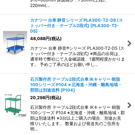
220mm(…
カナツー 台車 静音シリーズ PLA300-T2-DS (ス
トッパー付き・テーブル2段式)
[
PLA300-T2-
DS
]
48,088
円
(税込)
カナツー 台車 静音®シリーズ PLA300-T2-DS (ス
トッパー付き・テーブル2段式) ※商品の出荷は、
通常時で弊社にて入金確認後、1週間程度かかりま
す。 予めご了承のほどお願い申し…
石川製作所 テーブル2段式台車 IKキャリー 樹脂
100シリーズ P104 ※北海道・沖縄・離島地域・
郡部は別途送料
[
P104
]
20,298
円
(税込)
石川製作所 テーブル2段式台車 IKキャリー 樹脂
100シリーズ P104 ※北海道・沖縄・離島地域・郡
部は別途送料 ※3台以上ご購入の場合、別途お見
積りいたします。 数量および発送先のご住所を
明…