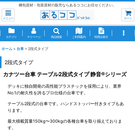
梱包資材・包装資材の販売ならあるココにお任せください。
メニュー
カート
カテゴリ
マイページ
商品検索
ご利用案内
特商法表示
ホーム
>
台車
>
2段式タイプ
2段式タイプ
カナツー台車 テーブル2段式タイプ 静音®シリーズ
デッキに独自開発の高性能プラスチックを採用により、業界
No.1の耐久性を誇るプロ仕様の台車です。
テーブル2段式の台車です。ハンドストッパー付きタイプもあ
ります。
最大積載質量150kg〜300kgの各種台車を取り揃えておりま
す。