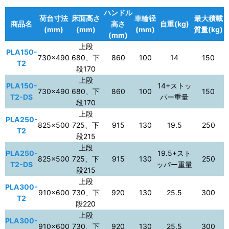
ハンドル
荷台寸法
床面高さ
車輪径
最大積載
商品名
高さ
自重(kg)
(mm)
(mm)
(mm)
質量(kg)
(mm)
上段
PLA150-
730×490
680、下
860
100
14
150
T2
段170
上段
PLA150-
14+ストッ
730×490
680、下
860
100
150
T2-DS
パー重量
段170
上段
PLA250-
825×500
725、下
915
130
19.5
250
T2
段215
上段
PLA250-
19.5+スト
825×500
725、下
915
130
250
T2-DS
ッパー重量
段215
上段
PLA300-
910×600
730、下
920
130
25.5
300
T2
段220
上段
PLA300-
910×600
730、下
920
130
25.5
300