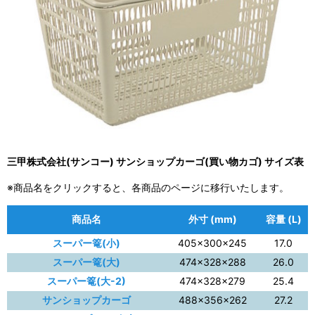
三甲株式会社(サンコー) サンショップカーゴ(買い物カゴ) サイズ表
※商品名をクリックすると、各商品のページに移行いたします。
商品名
外寸 (mm)
容量 (L)
スーパー篭(小)
405×300×245
17.0
スーパー篭(大)
474×328×288
26.0
スーパー篭(大-2)
474×328×279
25.4
サンショップカーゴ
488×356×262
27.2