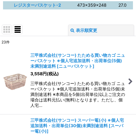
レジスターバスケット-2
473×359×248
27.0
表示順変更
閉じる
23
件
表示数
:
三甲株式会社(サンコー) たためる買い物カゴ ニュ
ーバスケット ※個人宅追加送料・出荷単位(5個)
並び順
:
未満別途送料
[
ニューバスケット
]
3,558
円
(税込)
絞り込む
三甲株式会社(サンコー) たためる買い物カゴ ニュ
ーバスケット ※個人宅追加送料・出荷単位(5個)未
満別途送料 ※本商品を5個(出荷単位)以上ご注文の
場合は送料元払い(無料)となります。ただし、個
人宅…
三甲株式会社(サンコー) スーパー篭(小) ※個人宅
追加送料・出荷単位(30個)未満別途送料
[
スーパ
ー篭(小)
]