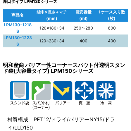
厚口タイプ LPM130シリーズ
袋巾×長さ+マチ
目安容量
1ケース入り数
商品名
(mm)
(ml)
(枚)
LPM130-1218
120×180+34
250〜280
600
S
LPM130-1223
120×230+34
400
400
S
明和産商 バリアー性コーナースパウト付透明スタン
ド袋(大容量タイプ) LPM150シリーズ
材質構成：PET12/ドライ/バリアーNY15/ドラ
イ/LLD150