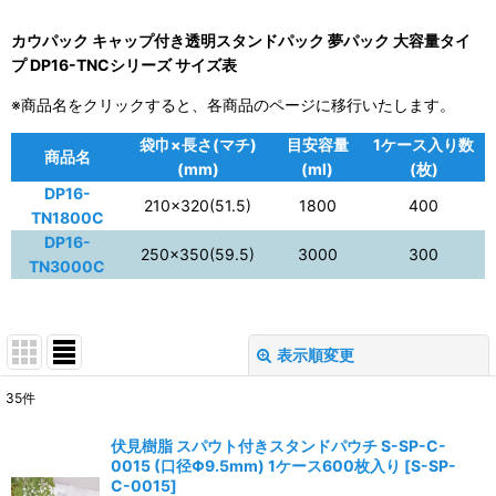
カウパック キャップ付き透明スタンドパック 夢パック 大容量タイ
プ DP16-TNCシリーズ サイズ表
※商品名をクリックすると、各商品のページに移行いたします。
袋巾×長さ(マチ)
目安容量
1ケース入り数
商品名
(mm)
(ml)
(枚)
DP16-
210×320(51.5)
1800
400
TN1800C
DP16-
250×350(59.5)
3000
300
TN3000C
表示順変更
閉じる
35
件
表示数
:
伏見樹脂 スパウト付きスタンドパウチ S-SP-C-
0015 (口径Φ9.5mm) 1ケース600枚入り
[
S-SP-
並び順
:
C-0015
]