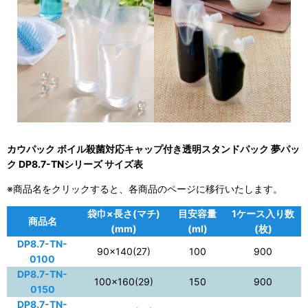
カウパック ボイル殺菌対応キャップ付き透明スタンドパック 夢パッ
ク DP8.7-TNシリーズ サイズ表
※商品名をクリックすると、各商品のページに移行いたします。
袋巾×長さ(マチ)
目安容量
1ケース入り数
商品名
(mm)
(ml)
(枚)
DP8.7-TN-
90×140(27)
100
900
0100
DP8.7-TN-
100×160(29)
150
900
0150
DP8.7-TN-