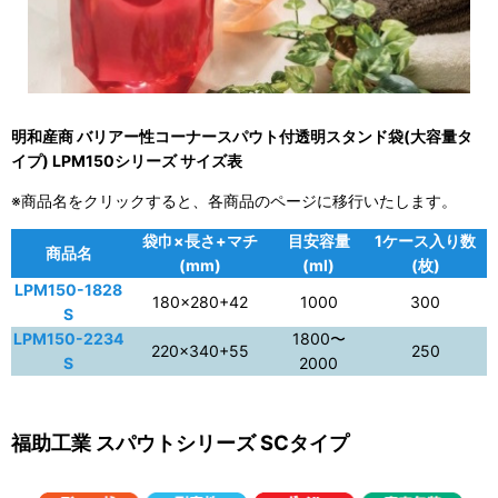
明和産商 バリアー性コーナースパウト付透明スタンド袋(大容量タ
イプ) LPM150シリーズ サイズ表
※商品名をクリックすると、各商品のページに移行いたします。
袋巾×長さ+マチ
目安容量
1ケース入り数
商品名
(mm)
(ml)
(枚)
LPM150-1828
180×280+42
1000
300
S
LPM150-2234
1800〜
220×340+55
250
S
2000
福助工業 スパウトシリーズ SCタイプ