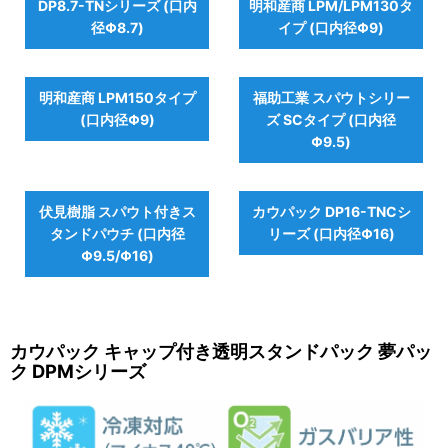
DP8.7-TNシリーズ (口内
明和産商 LPM/LPM130タ
径Φ8.7)
イプ (口内径Φ9)
明和産商 LPM150タイプ
福助工業 スパウトシリー
(口内径Φ9)
ズ SCタイプ (口内径
Φ9.5)
伏見樹脂 スパウト付きス
カウパック DP16-TNCシ
タンドパウチ (口内径
リーズ (口内径Φ16)
Φ9.5/Φ16)
カウパック キャップ付き透明スタンドパック 夢パッ
ク DPMシリーズ