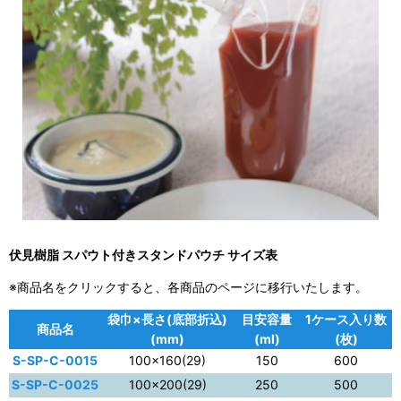
伏見樹脂 スパウト付きスタンドパウチ サイズ表
※商品名をクリックすると、各商品のページに移行いたします。
袋巾×長さ(底部折込)
目安容量
1ケース入り数
商品名
(mm)
(ml)
(枚)
S-SP-C-0015
100×160(29)
150
600
S-SP-C-0025
100×200(29)
250
500