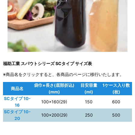
福助工業 スパウトシリーズ SCタイプ サイズ表
※商品名をクリックすると、各商品のページに移行いたします。
袋巾×長さ(底部折込)
目安容量
1ケース入り数
商品名
(mm)
(ml)
(枚)
SCタイプ 10-
100×160(29)
150
600
16
SCタイプ 10-
100×200(29)
250
500
20