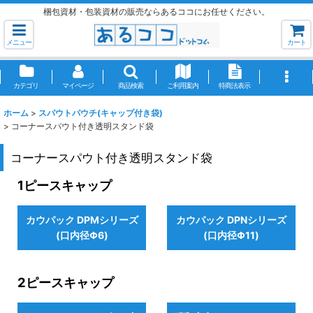
梱包資材・包装資材の販売ならあるココにお任せください。
メニュー
カート
カテゴリ
マイページ
商品検索
ご利用案内
特商法表示
ホーム
>
スパウトパウチ(キャップ付き袋)
>
コーナースパウト付き透明スタンド袋
コーナースパウト付き透明スタンド袋
1ピースキャップ
カウパック DPMシリーズ
カウパック DPNシリーズ
(口内径Φ6)
(口内径Φ11)
2ピースキャップ