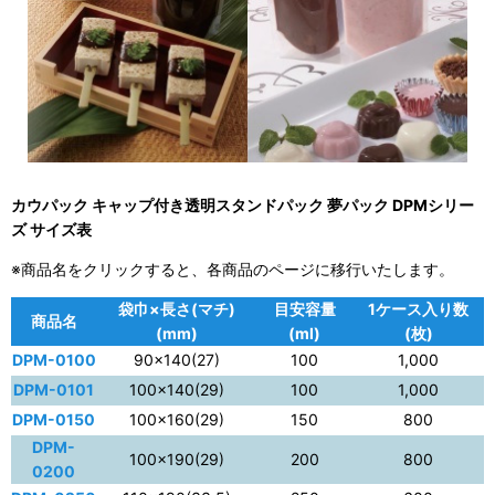
カウパック キャップ付き透明スタンドパック 夢パック DPMシリー
ズ サイズ表
※商品名をクリックすると、各商品のページに移行いたします。
袋巾×長さ(マチ)
目安容量
1ケース入り数
商品名
(mm)
(ml)
(枚)
DPM-0100
90×140(27)
100
1,000
DPM-0101
100×140(29)
100
1,000
DPM-0150
100×160(29)
150
800
DPM-
100×190(29)
200
800
0200