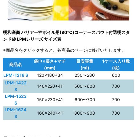
明和産商 バリアー性ボイル用(90℃)コーナースパウト付透明スタ
ンド袋 LPMシリーズ サイズ表
※商品名をクリックすると、各商品のページに移行いたします。
袋巾×長さ+マチ
目安容量
1ケース入り数
商品名
(mm)
(ml)
(枚)
LPM-1218 S
120×180+34
250〜280
600
LPM-1422
140×220+41
500〜600
700
S
LPM-1523
150×230+41
600〜700
700
S
LPM-1624
160×240+41
800〜900
700
S