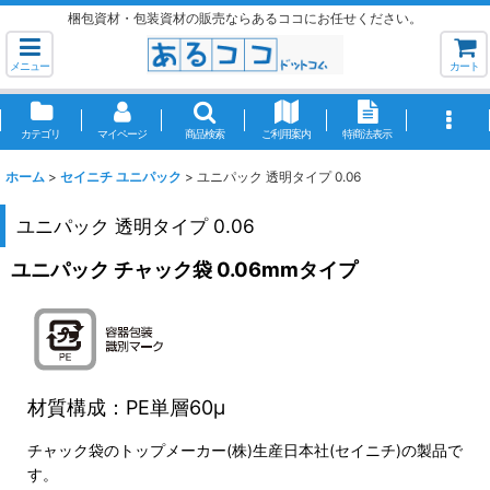
梱包資材・包装資材の販売ならあるココにお任せください。
メニュー
カート
カテゴリ
マイページ
商品検索
ご利用案内
特商法表示
ホーム
>
セイニチ ユニパック
>
ユニパック 透明タイプ 0.06
ユニパック 透明タイプ 0.06
ユニパック チャック袋 0.06mmタイプ
材質構成：PE単層60μ
チャック袋のトップメーカー(株)生産日本社(セイニチ)の製品で
す。