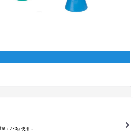
閉じる
 重量：770g 使用…