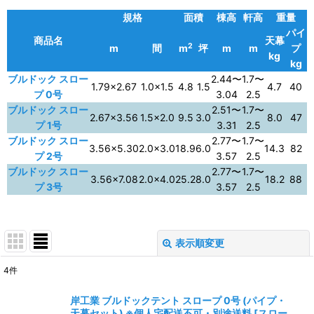
規格
面積
棟高
軒高
重量
パイ
商品名
天幕
2
m
間
m
坪
m
m
プ
kg
kg
ブルドック スロー
2.44〜
1.7〜
1.79×2.67
1.0×1.5
4.8
1.5
4.7
40
プ 0号
3.04
2.5
ブルドック スロー
2.51〜
1.7〜
2.67×3.56
1.5×2.0
9.5
3.0
8.0
47
プ 1号
3.31
2.5
ブルドック スロー
2.77〜
1.7〜
3.56×5.30
2.0×3.0
18.9
6.0
14.3
82
プ 2号
3.57
2.5
ブルドック スロー
2.77〜
1.7〜
3.56×7.08
2.0×4.0
25.2
8.0
18.2
88
プ 3号
3.57
2.5
表示順変更
閉じる
4
件
表示数
:
岸工業 ブルドックテント スロープ 0号 (パイプ・
天幕セット) ※個人宅配送不可・別途送料
[
スロー