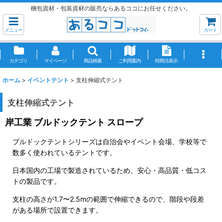
梱包資材・包装資材の販売ならあるココにお任せください。
メニュー
カート
カテゴリ
マイページ
商品検索
ご利用案内
特商法表示
ホーム
>
イベントテント
>
支柱伸縮式テント
支柱伸縮式テント
岸工業 ブルドックテント スロープ
ブルドックテントシリーズは自治会やイベント会場、学校等で
数多く使われているテントです。
日本国内の工場で製造されているため、安心・高品質・低コス
トの製品です。
支柱の高さが1.7〜2.5mの範囲で伸縮できるので、階段や段差
がある場所で設置できます。