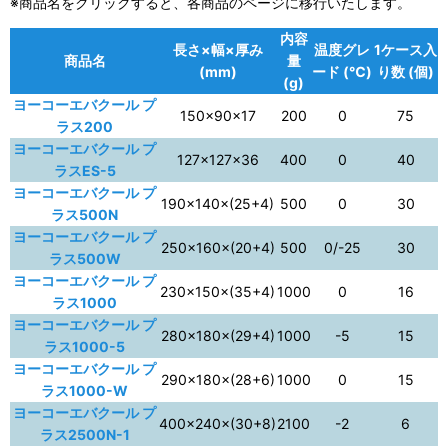
※商品名をクリックすると、各商品のページに移行いたします。
内容
長さ×幅×厚み
温度グレ
1ケース入
商品名
量
(mm)
ード (℃)
り数 (個)
(g)
ヨーコーエバクール プ
150×90×17
200
0
75
ラス200
ヨーコーエバクール プ
127×127×36
400
0
40
ラスES-5
ヨーコーエバクール プ
190×140×(25+4)
500
0
30
ラス500N
ヨーコーエバクール プ
250×160×(20+4)
500
0/-25
30
ラス500W
ヨーコーエバクール プ
230×150×(35+4)
1000
0
16
ラス1000
ヨーコーエバクール プ
280×180×(29+4)
1000
-5
15
ラス1000-5
ヨーコーエバクール プ
290×180×(28+6)
1000
0
15
ラス1000-W
ヨーコーエバクール プ
400×240×(30+8)
2100
-2
6
ラス2500N-1