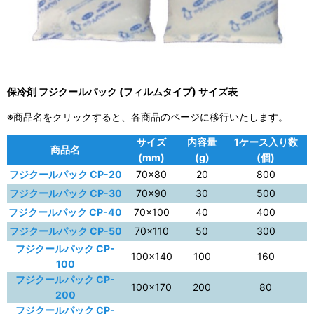
保冷剤 フジクールパック (フィルムタイプ) サイズ表
※商品名をクリックすると、各商品のページに移行いたします。
サイズ
内容量
1ケース入り数
商品名
(mm)
(g)
(個)
フジクールパック CP-20
70×80
20
800
フジクールパック CP-30
70×90
30
500
フジクールパック CP-40
70×100
40
400
フジクールパック CP-50
70×110
50
300
フジクールパック CP-
100×140
100
160
100
フジクールパック CP-
100×170
200
80
200
フジクールパック CP-