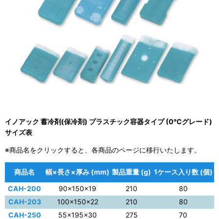
イノアック 蓄冷剤(保冷剤) プラスチック容器タイプ (0℃グレード)
サイズ表
※商品名をクリックすると、各商品のページに移行いたします。
商品名
幅×長さ×厚み (mm)
製品重量 (g)
1ケース入り数 (個)
CAH-200
90×150×19
210
80
CAH-203
100×150×22
210
80
CAH-250
55×195×30
275
70