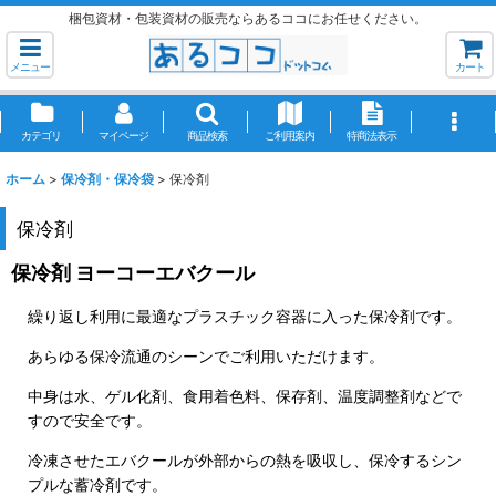
梱包資材・包装資材の販売ならあるココにお任せください。
メニュー
カート
カテゴリ
マイページ
商品検索
ご利用案内
特商法表示
ホーム
>
保冷剤・保冷袋
>
保冷剤
保冷剤
保冷剤 ヨーコーエバクール
繰り返し利用に最適なプラスチック容器に入った保冷剤です。
あらゆる保冷流通のシーンでご利用いただけます。
中身は水、ゲル化剤、食用着色料、保存剤、温度調整剤などで
すので安全です。
冷凍させたエバクールが外部からの熱を吸収し、保冷するシン
プルな蓄冷剤です。