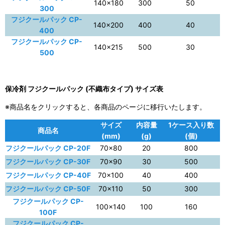
140×180
300
50
300
フジクールパック CP-
140×200
400
40
400
フジクールパック CP-
140×215
500
30
500
保冷剤 フジクールパック (不織布タイプ) サイズ表
※商品名をクリックすると、各商品のページに移行いたします。
サイズ
内容量
1ケース入り数
商品名
(mm)
(g)
(個)
フジクールパック CP-20F
70×80
20
800
フジクールパック CP-30F
70×90
30
500
フジクールパック CP-40F
70×100
40
400
フジクールパック CP-50F
70×110
50
300
フジクールパック CP-
100×140
100
160
100F
フジクールパック CP-