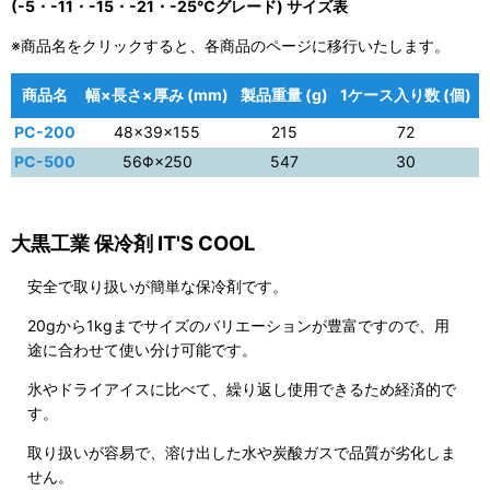
(-5・-11・-15・-21・-25℃グレード) サイズ表
※商品名をクリックすると、各商品のページに移行いたします。
商品名
幅×長さ×厚み (mm)
製品重量 (g)
1ケース入り数 (個)
PC-200
48×39×155
215
72
PC-500
56Φ×250
547
30
大黒工業 保冷剤 IT'S COOL
安全で取り扱いが簡単な保冷剤です。
20gから1kgまでサイズのバリエーションが豊富ですので、用
途に合わせて使い分け可能です。
氷やドライアイスに比べて、繰り返し使用できるため経済的で
す。
取り扱いが容易で、溶け出した水や炭酸ガスで品質が劣化しま
せん。