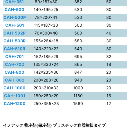
CAH-351
80×187×30
352
50
CAH-500
140×195×25
530
30
CAH-500P
78×200×41
530
30
CAH-501
115×187×30
500
30
CAH-502P
70×300×40
500
40
CAH-503R
155×264×18
580
30
CAH-510R
140×220×22
540
30
CAH-701
152×185×29
695
32
CAH-702
135×330×24
865
18
CAH-800
142×235×30
847
20
CAH-802
200×288×20
940
20
CAH-1000
200×210×33
1000
20
CAH-1001
180×280×29
1180
15
CAH-1200
250×355×23
1560
12
イノアック 蓄冷剤(保冷剤) プラスチック容器棒状タイプ