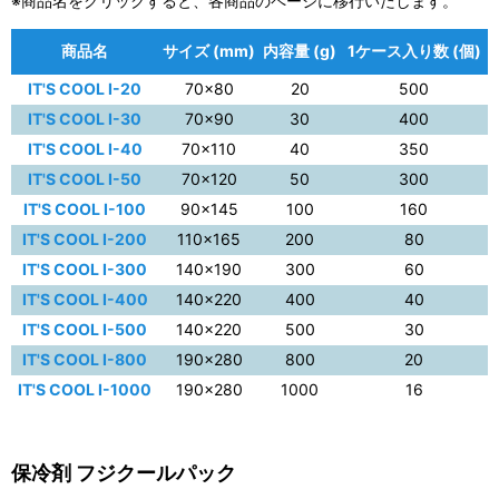
※商品名をクリックすると、各商品のページに移行いたします。
商品名
サイズ (mm)
内容量 (g)
1ケース入り数 (個)
IT'S COOL I-20
70×80
20
500
IT'S COOL I-30
70×90
30
400
IT'S COOL I-40
70×110
40
350
IT'S COOL I-50
70×120
50
300
IT'S COOL I-100
90×145
100
160
IT'S COOL I-200
110×165
200
80
IT'S COOL I-300
140×190
300
60
IT'S COOL I-400
140×220
400
40
IT'S COOL I-500
140×220
500
30
IT'S COOL I-800
190×280
800
20
IT'S COOL I-1000
190×280
1000
16
保冷剤 フジクールパック