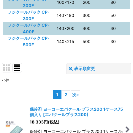
100×170
200
80
200F
フジクールパック CP-
140×180
300
50
300F
フジクールパック CP-
140×200
400
40
400F
フジクールパック CP-
140×215
500
30
500F
表示順変更
閉じる
75
件
表示数
:
1
2
次
»
並び順
:
保冷剤 ヨーコーエバクール プラス200 1ケース75
個入り
[
エバクールプラス200
]
絞り込む
18,333
円
(税込)
保冷剤 ヨーコーエバクール プラス200 1ケース75