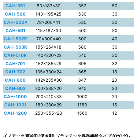
CAH-351
80×187×30
352
50
CAH-500
140×195×25
530
30
CAH-500P
78×200×41
530
30
CAH-501
115×187×30
500
30
CAH-502P
70×300×40
500
40
CAH-503R
155×264×18
580
30
CAH-510R
140×220×22
540
30
CAH-701
152×185×29
695
32
CAH-702
135×330×24
865
18
CAH-800
142×235×30
847
20
CAH-802
200×288×20
940
20
CAH-1000
200×210×33
1000
20
CAH-1001
180×280×29
1180
15
CAH-1200
250×355×23
1560
12
イノアック 蓄冷剤(保冷剤) プラスチック容器棒状タイプ (0℃グレ