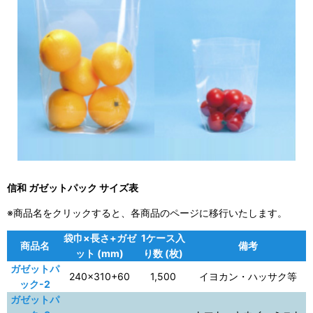
信和 ガゼットパック サイズ表
※商品名をクリックすると、各商品のページに移行いたします。
袋巾×長さ+ガゼ
1ケース入
商品名
備考
ット (mm)
り数 (枚)
ガゼットパ
240×310+60
1,500
イヨカン・ハッサク等
ック-2
ガゼットパ