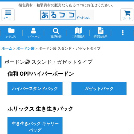
梱包資材・包装資材の販売ならあるココにお任せください。
メニュー
カート
カテゴリ
マイページ
商品検索
ご利用案内
特商法表示
ホーム
>
ボードン袋
>
ボードン袋 スタンド・ガゼットタイプ
ボードン袋 スタンド・ガゼットタイプ
信和 OPPハイパーボードン
ハイパースタンドパック
ガゼットパック
ホリックス 生き生きパック
生き生きパック キャリー
バッグ