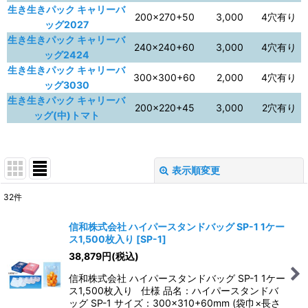
生き生きパック キャリーバ
200×270+50
3,000
4穴有り
ッグ2027
生き生きパック キャリーバ
240×240+60
3,000
4穴有り
ッグ2424
生き生きパック キャリーバ
300×300+60
2,000
4穴有り
ッグ3030
生き生きパック キャリーバ
200×220+45
3,000
2穴有り
ッグ(中)トマト
表示順変更
閉じる
32
件
表示数
:
信和株式会社 ハイパースタンドバッグ SP-1 1ケー
ス1,500枚入り
[
SP-1
]
並び順
:
38,879
円
(税込)
信和株式会社 ハイパースタンドバッグ SP-1 1ケー
絞り込む
ス1,500枚入り 仕様 品名：ハイパースタンドバ
ッグ SP-1 サイズ：300×310+60mm (袋巾×長さ