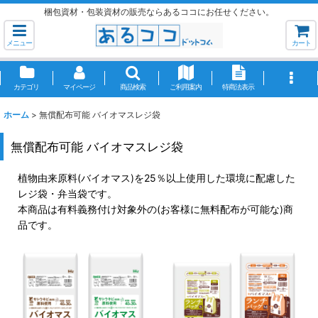
梱包資材・包装資材の販売ならあるココにお任せください。
メニュー
カート
カテゴリ
マイページ
商品検索
ご利用案内
特商法表示
ホーム
>
無償配布可能 バイオマスレジ袋
無償配布可能 バイオマスレジ袋
植物由来原料(バイオマス)を25％以上使用した環境に配慮した
レジ袋・弁当袋です。
本商品は有料義務付け対象外の(お客様に無料配布が可能な)商
品です。