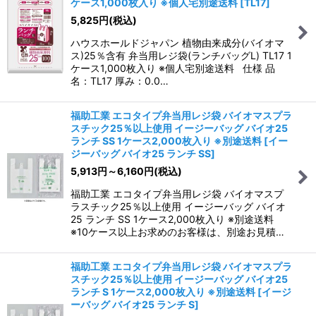
ケース1,000枚入り ※個人宅別途送料
[
TL17
]
5,825
円
(税込)
ハウスホールドジャパン 植物由来成分(バイオマ
ス)25％含有 弁当用レジ袋(ランチバッグL) TL17 1
ケース1,000枚入り ※個人宅別途送料 仕様 品
名：TL17 厚み：0.0…
福助工業 エコタイプ弁当用レジ袋 バイオマスプラ
スチック25％以上使用 イージーバッグ バイオ25
ランチ SS 1ケース2,000枚入り ※別途送料
[
イー
ジーバッグ バイオ25 ランチ SS
]
5,913
円
～6,160
円
(税込)
福助工業 エコタイプ弁当用レジ袋 バイオマスプ
ラスチック25％以上使用 イージーバッグ バイオ
25 ランチ SS 1ケース2,000枚入り ※別途送料
※10ケース以上お求めのお客様は、別途お見積…
福助工業 エコタイプ弁当用レジ袋 バイオマスプラ
スチック25％以上使用 イージーバッグ バイオ25
ランチ S 1ケース2,000枚入り ※別途送料
[
イージ
ーバッグ バイオ25 ランチ S
]