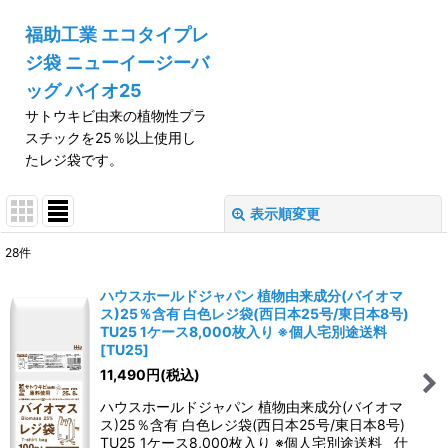
福助工業 エコタイプレ
ジ袋 ニューイージーバ
ッグ バイオ25
サトウキビ由来の植物性プラ
スチックを25％以上使用し
たレジ袋です。
表示順変更
閉じる
28
件
表示数
:
ハウスホールドジャパン 植物由来成分(バイオマ
ス)25％含有 白色レジ袋(西日本25号/東日本8号)
並び順
:
TU25 1ケース8,000枚入り ※個人宅別途送料
[
TU25
]
11,490
円
(税込)
絞り込む
ハウスホールドジャパン 植物由来成分(バイオマ
ス)25％含有 白色レジ袋(西日本25号/東日本8号)
TU25 1ケース8,000枚入り ※個人宅別途送料 仕