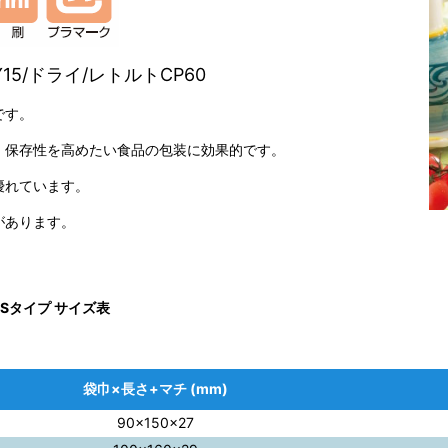
Y15/ドライ/レトルトCP60
です。
、保存性を高めたい食品の包装に効果的です。
優れています。
があります。
ASタイプ サイズ表
袋巾×長さ+マチ (mm)
90×150×27