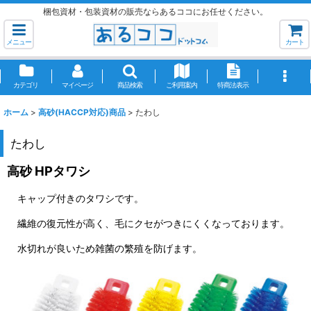
梱包資材・包装資材の販売ならあるココにお任せください。
メニュー
カート
カテゴリ
マイページ
商品検索
ご利用案内
特商法表示
ホーム
>
高砂(HACCP対応)商品
>
たわし
たわし
高砂 HPタワシ
キャップ付きのタワシです。
繊維の復元性が高く、毛にクセがつきにくくなっております。
水切れが良いため雑菌の繁殖を防げます。