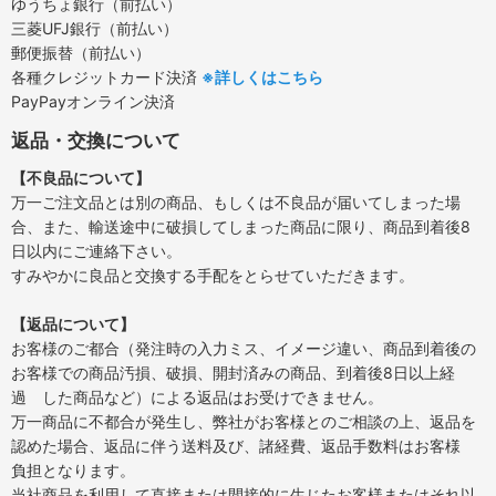
ゆうちょ銀行（前払い）
三菱UFJ銀行（前払い）
郵便振替（前払い）
各種クレジットカード決済
※詳しくはこちら
PayPayオンライン決済
返品・交換について
【不良品について】
万一ご注文品とは別の商品、もしくは不良品が届いてしまった場
合、また、輸送途中に破損してしまった商品に限り、商品到着後8
日以内にご連絡下さい。
すみやかに良品と交換する手配をとらせていただきます。
【返品について】
お客様のご都合（発注時の入力ミス、イメージ違い、商品到着後の
お客様での商品汚損、破損、開封済みの商品、到着後8日以上経
過 した商品など）による返品はお受けできません。
万一商品に不都合が発生し、弊社がお客様とのご相談の上、返品を
認めた場合、返品に伴う送料及び、諸経費、返品手数料はお客様
負担となります。
当社商品を利用して直接または間接的に生じたお客様またはそれ以