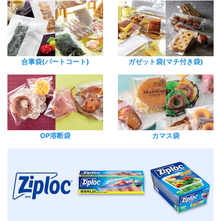
合掌袋(パートコート)
ガゼット袋(マチ付き袋)
OP溶断袋
カマス袋