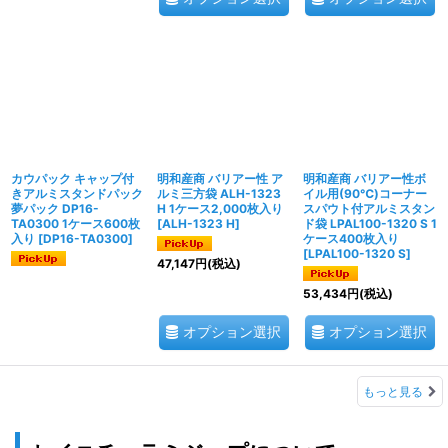
カウパック キャップ付
明和産商 バリアー性 ア
明和産商 バリアー性ボ
きアルミスタンドパック
ルミ三方袋 ALH-1323
イル用(90℃)コーナー
夢パック DP16-
H 1ケース2,000枚入り
スパウト付アルミスタン
TA0300 1ケース600枚
[
ALH-1323 H
]
ド袋 LPAL100-1320 S 1
入り
[
DP16-TA0300
]
ケース400枚入り
[
LPAL100-1320 S
]
47,147
円
(税込)
53,434
円
(税込)
オプション選択
オプション選択
もっと見る