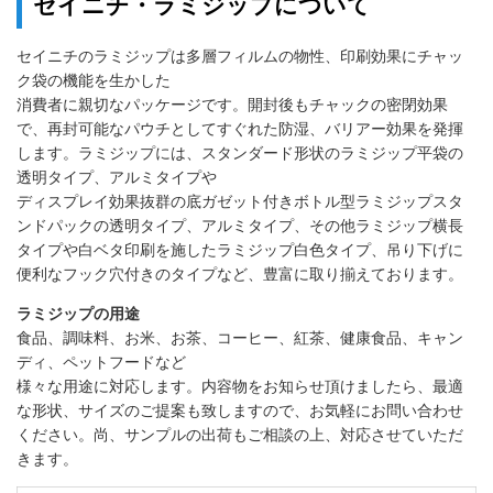
セイニチ・ラミジップについて
セイニチのラミジップは多層フィルムの物性、印刷効果にチャッ
ク袋の機能を生かした
消費者に親切なパッケージです。開封後もチャックの密閉効果
で、再封可能なパウチとしてすぐれた防湿、バリアー効果を発揮
します。ラミジップには、スタンダード形状のラミジップ平袋の
透明タイプ、アルミタイプや
ディスプレイ効果抜群の底ガゼット付きボトル型ラミジップスタ
ンドパックの透明タイプ、アルミタイプ、その他ラミジップ横長
タイプや白ベタ印刷を施したラミジップ白色タイプ、吊り下げに
便利なフック穴付きのタイプなど、豊富に取り揃えております。
ラミジップの用途
食品、調味料、お米、お茶、コーヒー、紅茶、健康食品、キャン
ディ、ペットフードなど
様々な用途に対応します。内容物をお知らせ頂けましたら、最適
な形状、サイズのご提案も致しますので、お気軽にお問い合わせ
ください。尚、サンプルの出荷もご相談の上、対応させていただ
きます。