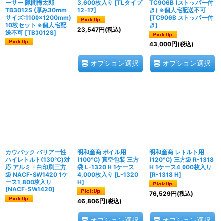
ーサー 隙間梅太郎
3,600枚入り
[
TLタイプ
TC906B (ストッパー付
TB3012S (厚み30mm
12-17
]
き) ※個人宅配送不可
サイズ:1100×1200mm)
[
TC906B ストッパー付
10枚セット ※個人宅配
き
]
23,547
円
(税込)
送不可
[
TB3012S
]
43,000
円
(税込)
オプション選択
オプション選択
カウパック バリアー性
明和産商 ボイル用
明和産商 レトルト用
ハイレトルト(130℃)対
(100℃) 真空包装 三方
(120℃) 三方袋 R-1318
応 アルミ・白印刷三方
袋 L-1320 H 1ケース
H 1ケース4,000枚入り
袋 NACF-SW1420 1ケ
4,000枚入り
[
L-1320
[
R-1318 H
]
ース1,800枚入り
H
]
[
NACF-SW1420
]
76,529
円
(税込)
46,806
円
(税込)
オプション選択
オプション選択