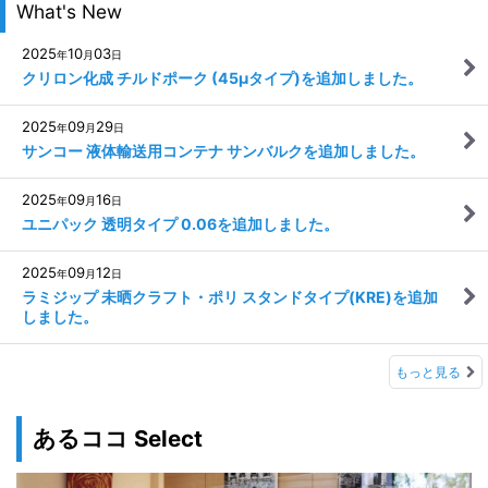
What's New
2025
10
03
年
月
日
クリロン化成 チルドポーク (45μタイプ)を追加しました。
2025
09
29
年
月
日
サンコー 液体輸送用コンテナ サンバルクを追加しました。
2025
09
16
年
月
日
ユニパック 透明タイプ 0.06を追加しました。
2025
09
12
年
月
日
ラミジップ 未晒クラフト・ポリ スタンドタイプ(KRE)を追加
しました。
もっと見る
あるココ Select