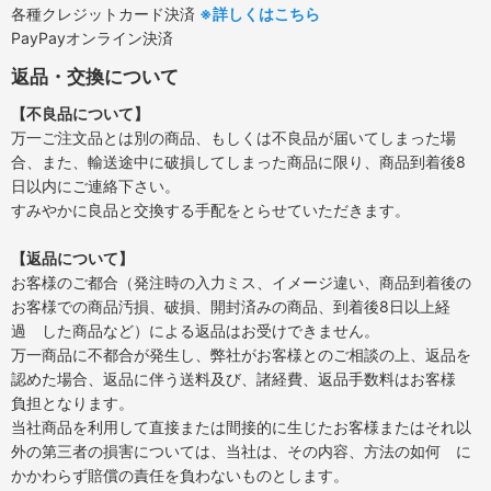
各種クレジットカード決済
※詳しくはこちら
PayPayオンライン決済
返品・交換について
【不良品について】
万一ご注文品とは別の商品、もしくは不良品が届いてしまった場
合、また、輸送途中に破損してしまった商品に限り、商品到着後8
日以内にご連絡下さい。
すみやかに良品と交換する手配をとらせていただきます。
【返品について】
お客様のご都合（発注時の入力ミス、イメージ違い、商品到着後の
お客様での商品汚損、破損、開封済みの商品、到着後8日以上経
過 した商品など）による返品はお受けできません。
万一商品に不都合が発生し、弊社がお客様とのご相談の上、返品を
認めた場合、返品に伴う送料及び、諸経費、返品手数料はお客様
負担となります。
当社商品を利用して直接または間接的に生じたお客様またはそれ以
外の第三者の損害については、当社は、その内容、方法の如何 に
かかわらず賠償の責任を負わないものとします。