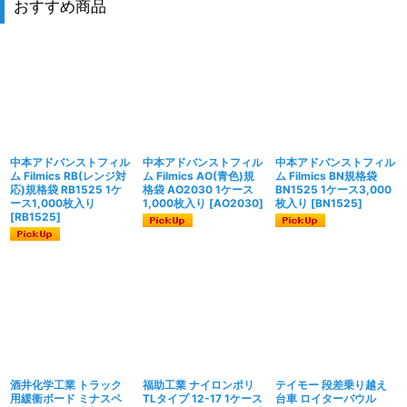
おすすめ商品
中本アドバンストフィル
中本アドバンストフィル
中本アドバンストフィル
ム Filmics RB(レンジ対
ム Filmics AO(青色)規
ム Filmics BN規格袋
応)規格袋 RB1525 1ケ
格袋 AO2030 1ケース
BN1525 1ケース3,000
ース1,000枚入り
1,000枚入り
[
AO2030
]
枚入り
[
BN1525
]
[
RB1525
]
酒井化学工業 トラック
福助工業 ナイロンポリ
テイモー 段差乗り越え
用緩衝ボード ミナスペ
TLタイプ 12-17 1ケース
台車 ロイターバウル