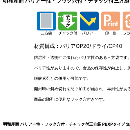
明和産商 バリアー性・フック穴付・チャック付三方袋 P
材質構成：バリアOP20/ドライ/CP40
防湿性・透明性に優れたバリア性のある三方袋です
バリア性がありますので、食品の保存性が向上し、
脱酸素剤との併用が可能です。
開封時の斜め切れを防ぐ加工が施され、再封性があ
商品の陳列に便利なフック穴付きです。
明和産商 バリアー性・フック穴付・チャック付三方袋 PBXPタイプ 無