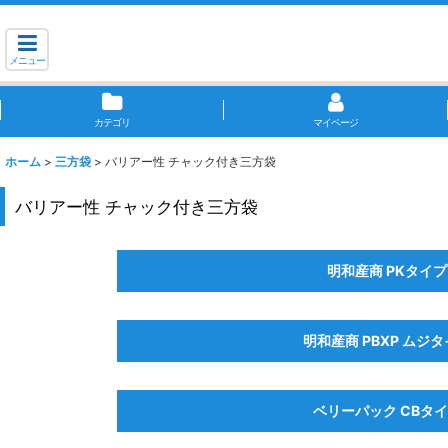
メニュー
カテゴリ
マイページ
ホーム
>
三方袋
>
バリアー性 チャック付き三方袋
バリアー性 チャック付き三方袋
明和産商 PKタイプ
明和産商 PBXP ムジ
ベリーパック CBタ