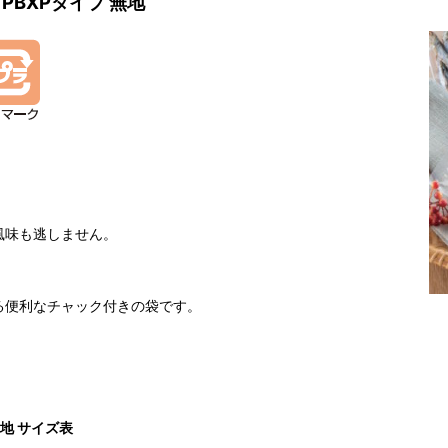
BXPタイプ 無地
。
風味も逃しません。
る便利なチャック付きの袋です。
地 サイズ表