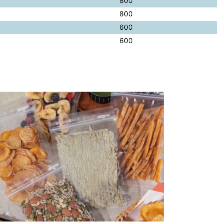
800
800
600
600