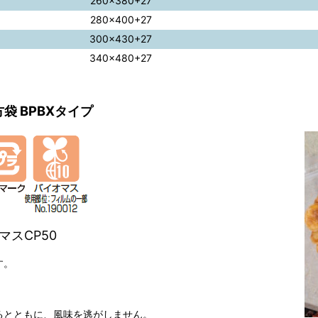
260×380+27
280×400+27
300×430+27
340×480+27
袋 BPBXタイプ
マスCP50
す。
るとともに、風味を逃がしません。