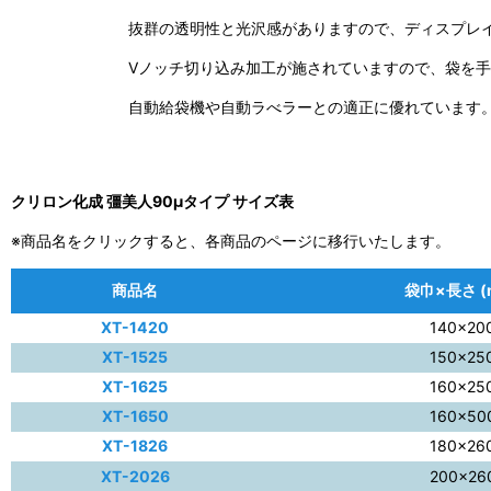
抜群の透明性と光沢感がありますので、ディスプレ
Vノッチ切り込み加工が施されていますので、袋を
自動給袋機や自動ラべラーとの適正に優れています
クリロン化成 彊美人90μタイプ サイズ表
※商品名をクリックすると、各商品のページに移行いたします。
商品名
袋巾×長さ (
XT-1420
140×20
XT-1525
150×25
XT-1625
160×25
XT-1650
160×50
XT-1826
180×26
XT-2026
200×26