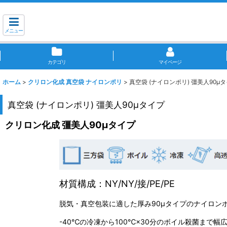
メニュー
カテゴリ
マイページ
ホーム
>
クリロン化成 真空袋 ナイロンポリ
>
真空袋 (ナイロンポリ) 彊美人90μ
真空袋 (ナイロンポリ) 彊美人90μタイプ
クリロン化成 彊美人90μタイプ
材質構成：NY/NY/接/PE/PE
脱気・真空包装に適した厚み90μタイプのナイロン
-40℃の冷凍から100℃×30分のボイル殺菌まで幅