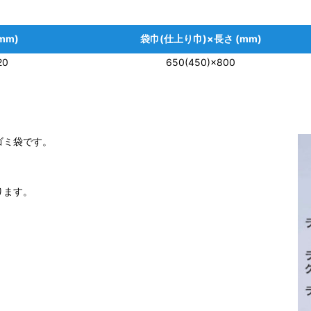
mm)
袋巾(仕上り巾)×長さ (mm)
20
650(450)×800
ゴミ袋です。
ります。
。