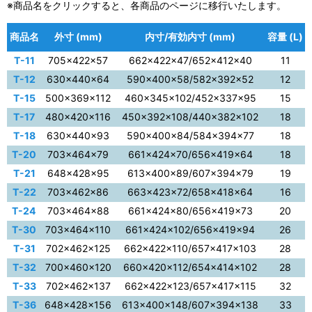
※商品名をクリックすると、各商品のページに移行いたします。
商品名
外寸 (mm)
内寸/有効内寸 (mm)
容量 (L)
T-11
705×422×57
662×422×47/652×412×40
11
T-12
630×440×64
590×400×58/582×392×52
12
T-15
500×369×112
460×345×102/452×337×95
15
T-17
480×420×116
450×392×108/440×382×102
18
T-18
630×440×93
590×400×84/584×394×77
18
T-20
703×464×79
661×424×70/656×419×64
18
T-21
648×428×95
613×400×89/607×394×79
19
T-22
703×462×86
663×423×72/658×418×64
16
T-24
703×464×88
661×424×80/656×419×73
20
T-30
703×464×110
661×424×102/656×419×94
26
T-31
702×462×125
662×422×110/657×417×103
28
T-32
700×460×120
660×420×112/654×414×102
28
T-33
702×462×137
662×422×123/657×417×115
32
T-36
648×428×156
613×400×148/607×394×138
33