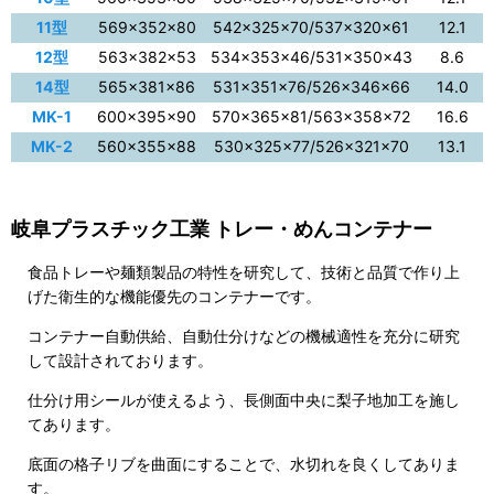
11型
569×352×80
542×325×70/537×320×61
12.1
12型
563×382×53
534×353×46/531×350×43
8.6
14型
565×381×86
531×351×76/526×346×66
14.0
MK-1
600×395×90
570×365×81/563×358×72
16.6
MK-2
560×355×88
530×325×77/526×321×70
13.1
岐阜プラスチック工業 トレー・めんコンテナー
食品トレーや麺類製品の特性を研究して、技術と品質で作り上
げた衛生的な機能優先のコンテナーです。
コンテナー自動供給、自動仕分けなどの機械適性を充分に研究
して設計されております。
仕分け用シールが使えるよう、長側面中央に梨子地加工を施し
てあります。
底面の格子リブを曲面にすることで、水切れを良くしてありま
す。