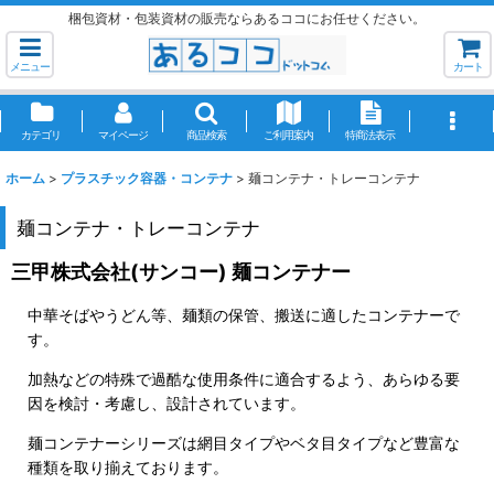
梱包資材・包装資材の販売ならあるココにお任せください。
メニュー
カート
カテゴリ
マイページ
商品検索
ご利用案内
特商法表示
ホーム
>
プラスチック容器・コンテナ
>
麺コンテナ・トレーコンテナ
麺コンテナ・トレーコンテナ
三甲株式会社(サンコー) 麺コンテナー
中華そばやうどん等、麺類の保管、搬送に適したコンテナーで
す。
加熱などの特殊で過酷な使用条件に適合するよう、あらゆる要
因を検討・考慮し、設計されています。
麺コンテナーシリーズは網目タイプやベタ目タイプなど豊富な
種類を取り揃えております。