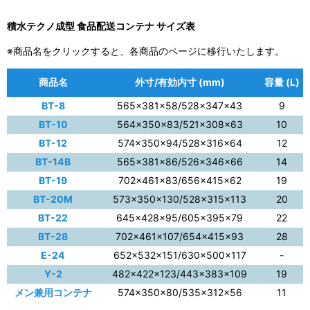
積水テクノ成型 食品配送コンテナ サイズ表
※商品名をクリックすると、各商品のページに移行いたします。
商品名
外寸/有効内寸 (mm)
容量 (L)
BT-8
565×381×58/528×347×43
9
BT-10
564×350×83/521×308×63
10
BT-12
574×350×94/528×316×64
12
BT-14B
565×381×86/526×346×66
14
BT-19
702×461×83/656×415×62
19
BT-20M
573×350×130/528×315×113
20
BT-22
645×428×95/605×395×79
22
BT-28
702×461×107/654×415×93
28
E-24
652×532×151/630×500×117
-
Y-2
482×422×123/443×383×109
19
メン兼用コンテナ
574×350×80/535×312×56
11