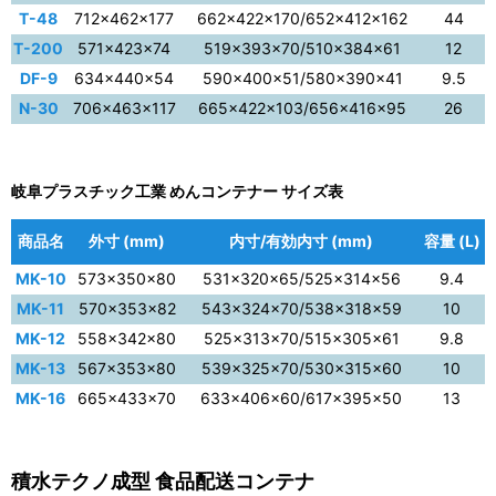
T-48
712×462×177
662×422×170/652×412×162
44
T-200
571×423×74
519×393×70/510×384×61
12
DF-9
634×440×54
590×400×51/580×390×41
9.5
N-30
706×463×117
665×422×103/656×416×95
26
岐阜プラスチック工業 めんコンテナー サイズ表
商品名
外寸 (mm)
内寸/有効内寸 (mm)
容量 (L)
MK-10
573×350×80
531×320×65/525×314×56
9.4
MK-11
570×353×82
543×324×70/538×318×59
10
MK-12
558×342×80
525×313×70/515×305×61
9.8
MK-13
567×353×80
539×325×70/530×315×60
10
MK-16
665×433×70
633×406×60/617×395×50
13
積水テクノ成型 食品配送コンテナ