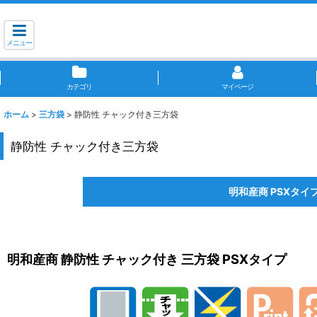
メニュー
カテゴリ
マイページ
ホーム
>
三方袋
>
静防性 チャック付き三方袋
静防性 チャック付き三方袋
明和産商 PSXタイ
明和産商 静防性 チャック付き 三方袋 PSXタイプ