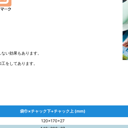
。
しない効果もあります。
加工をしてあります。
袋巾×チャック下+チャック上 (mm)
120×170+27