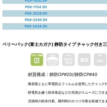
PSX-1420 ZH
PSX-1724 ZH
PSX-2028 ZH
PSX-2230 ZH
PSX-2434 ZH
ベリーパック(富士カガク) 静防タイプ チャック付き
材質構成：静防OP#20//静防CP#40
裏表面ともに帯電防止フィルムを使用したチャック
静電気を嫌う粉末食品などの充填がスムーズにでき
充填時の粉末付着、陳列時のホコリ付着を軽減でき