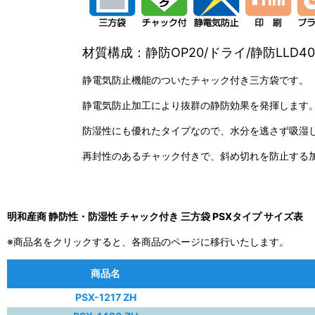
材質構成：静防OP20/ドライ/静防LLD40
静電気防止機能のついたチャック付き三方袋です。
静電気防止加工により抜群の静防効果を発揮します
防湿性にも優れたタイプなので、水分を逃さず吸湿
再封性のあるチャック付きで、斜め切れを防止する
明和産商 静防性・防湿性 チャック付き 三方袋 PSXタイプ サイズ表
※商品名をクリックすると、各商品のページに移行いたします。
商品名
PSX-1217 ZH