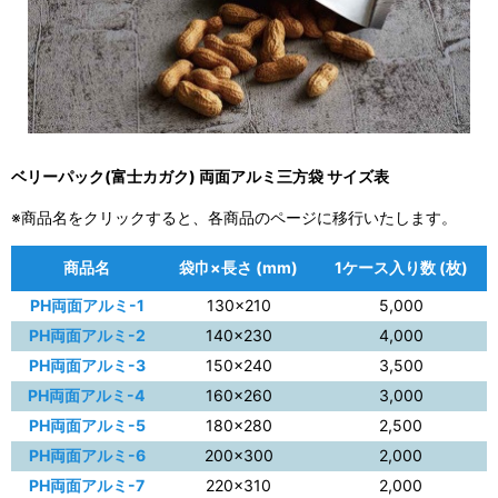
ベリーパック(富士カガク) 両面アルミ三方袋 サイズ表
※商品名をクリックすると、各商品のページに移行いたします。
商品名
袋巾×長さ (mm)
1ケース入り数 (枚)
PH両面アルミ-1
130×210
5,000
PH両面アルミ-2
140×230
4,000
PH両面アルミ-3
150×240
3,500
PH両面アルミ-4
160×260
3,000
PH両面アルミ-5
180×280
2,500
PH両面アルミ-6
200×300
2,000
PH両面アルミ-7
220×310
2,000