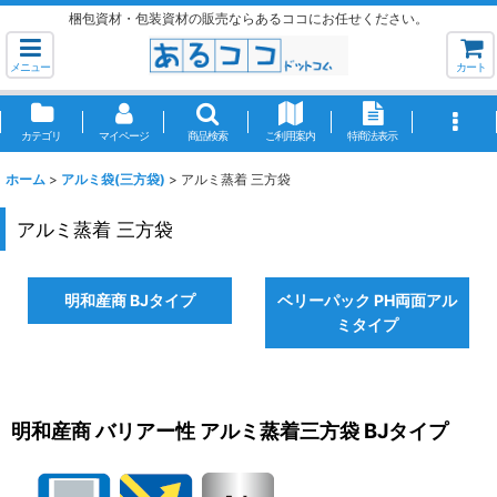
梱包資材・包装資材の販売ならあるココにお任せください。
メニュー
カート
カテゴリ
マイページ
商品検索
ご利用案内
特商法表示
ホーム
>
アルミ袋(三方袋)
>
アルミ蒸着 三方袋
アルミ蒸着 三方袋
明和産商 BJタイプ
ベリーパック PH両面アル
ミタイプ
明和産商 バリアー性 アルミ蒸着三方袋 BJタイプ