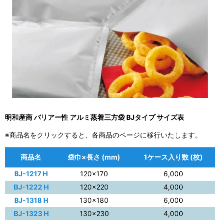
明和産商 バリアー性 アルミ蒸着三方袋 BJタイプ サイズ表
※商品名をクリックすると、各商品のページに移行いたします。
商品名
袋巾×長さ (mm)
1ケース入り数 (枚)
BJ-1217 H
120×170
6,000
BJ-1222 H
120×220
4,000
BJ-1318 H
130×180
6,000
BJ-1323 H
130×230
4,000