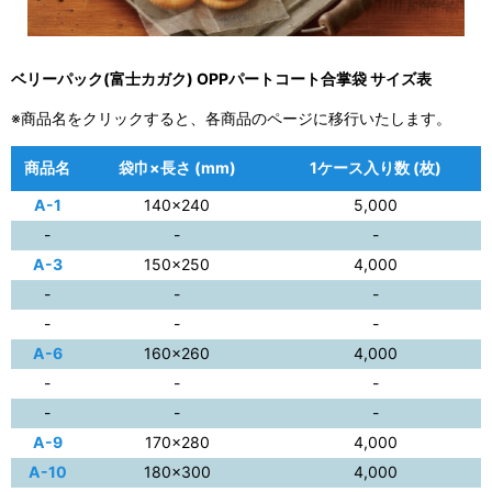
ベリーパック(富士カガク) OPPパートコート合掌袋 サイズ表
※商品名をクリックすると、各商品のページに移行いたします。
商品名
袋巾×長さ (mm)
1ケース入り数 (枚)
A-1
140×240
5,000
-
-
-
A-3
150×250
4,000
-
-
-
-
-
-
A-6
160×260
4,000
-
-
-
-
-
-
A-9
170×280
4,000
A-10
180×300
4,000