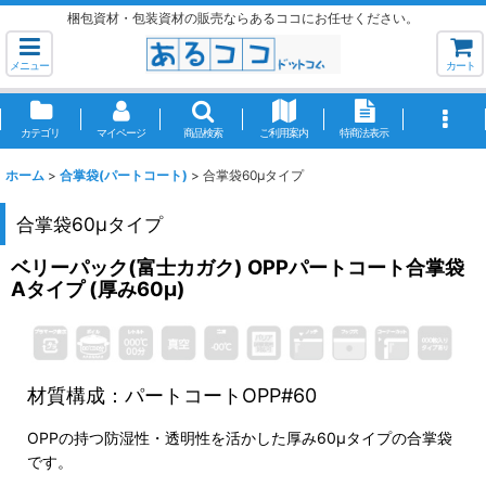
梱包資材・包装資材の販売ならあるココにお任せください。
メニュー
カート
カテゴリ
マイページ
商品検索
ご利用案内
特商法表示
ホーム
>
合掌袋(パートコート)
>
合掌袋60μタイプ
合掌袋60μタイプ
ベリーパック(富士カガク) OPPパートコート合掌袋
Aタイプ (厚み60μ)
材質構成：パートコートOPP#60
OPPの持つ防湿性・透明性を活かした厚み60μタイプの合掌袋
です。