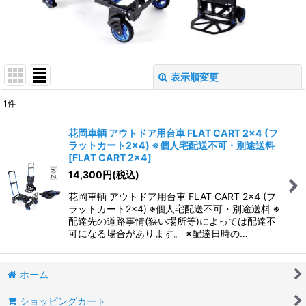
表示順変更
閉じる
1
件
表示数
:
花岡車輌 アウトドア用台車 FLAT CART 2×4 (フ
ラットカート2×4) ※個人宅配送不可・別途送料
並び順
:
[
FLAT CART 2×4
]
14,300
円
(税込)
絞り込む
花岡車輌 アウトドア用台車 FLAT CART 2×4 (フ
ラットカート2×4) ※個人宅配送不可・別途送料 ※
配達先の道路事情(狭い場所等)によっては配達不
可になる場合があります。 ※配達日時の…
ホーム
ショッピングカート