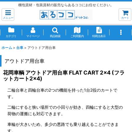
梱包資材・包装資材の販売ならあるココにお任せください。
メニュー
カート
カテゴリ
マイページ
商品検索
ご利用案内
特商法表示
ホーム
>
台車
>
アウトドア用台車
アウトドア用台車
花岡車輌 アウトドア用台車 FLAT CART 2×4 (フラ
ットカート2×4)
二輪台車と四輪台車の2つの機能を持った1台2役のカートで
す。
二輪にすると狭い場所での小回りが効き、四輪にすると大型の
荷物の運搬にも対応できます。
車輪が大きいため、多少の悪路でも乗り越えることができま
す。