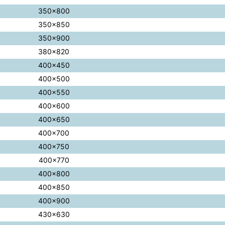
350×800
350×850
350×900
380×820
400×450
400×500
400×550
400×600
400×650
400×700
400×750
400×770
400×800
400×850
400×900
430×630