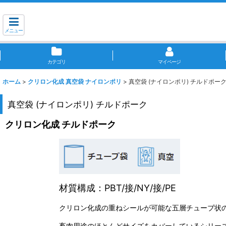
メニュー
カテゴリ
マイページ
ホーム
>
クリロン化成 真空袋 ナイロンポリ
>
真空袋 (ナイロンポリ) チルドポー
真空袋 (ナイロンポリ) チルドポーク
クリロン化成 チルドポーク
材質構成：PBT/接/NY/接/PE
クリロン化成の重ねシールが可能な五層チューブ状
畜肉用途のほとんどサイズをカバーしているシリー