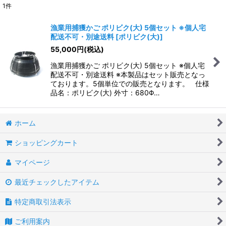
1
件
表示数
:
漁業用捕獲かご ポリビク(大) 5個セット ※個人宅
配送不可・別途送料
[
ポリビク(大)
]
並び順
:
55,000
円
(税込)
漁業用捕獲かご ポリビク(大) 5個セット ※個人宅
絞り込む
配送不可・別途送料 ※本製品はセット販売となっ
ております。5個単位での販売となります。 仕様
品名：ポリビク(大) 外寸：680Φ…
ホーム
ショッピングカート
マイページ
最近チェックしたアイテム
特定商取引法表示
ご利用案内