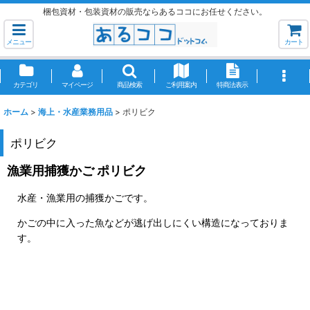
梱包資材・包装資材の販売ならあるココにお任せください。
メニュー
カート
カテゴリ
マイページ
商品検索
ご利用案内
特商法表示
ホーム
>
海上・水産業務用品
>
ポリビク
ポリビク
漁業用捕獲かご ポリビク
水産・漁業用の捕獲かごです。
かごの中に入った魚などが逃げ出しにくい構造になっておりま
す。