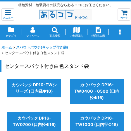
梱包資材・包装資材の販売ならあるココにお任せください。
メニュー
カート
カテゴリ
マイページ
商品検索
ご利用案内
特商法表示
ホーム
>
スパウトパウチ(キャップ付き袋)
>
センタースパウト付き白色スタンド袋
センタースパウト付き白色スタンド袋
カウパック DP10-TWシ
カウパック DP16-
リーズ (口内径Φ10)
TW0400・0500 (口内
径Φ16)
カウパック DP16-
カウパック DP16-
TW0700 (口内径Φ16)
TW1000 (口内径Φ16)