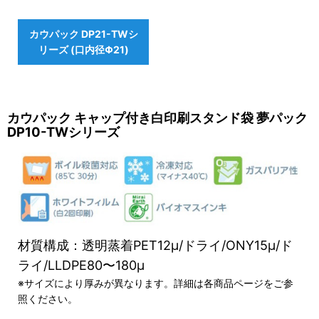
カウパック DP21-TWシ
リーズ (口内径Φ21)
カウパック キャップ付き白印刷スタンド袋 夢パック
DP10-TWシリーズ
材質構成：透明蒸着PET12μ/ドライ/ONY15μ/ド
ライ/LLDPE80〜180μ
※サイズにより厚みが異なります。詳細は各商品ページをご参
照ください。