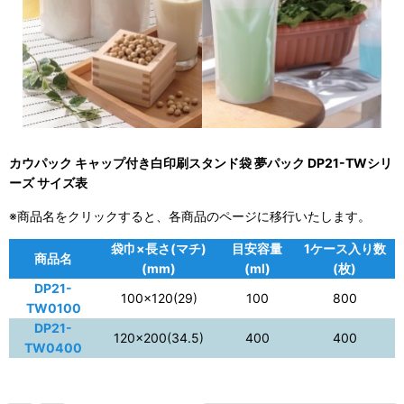
カウパック キャップ付き白印刷スタンド袋 夢パック DP21-TWシリ
ーズ サイズ表
※商品名をクリックすると、各商品のページに移行いたします。
袋巾×長さ(マチ)
目安容量
1ケース入り数
商品名
(mm)
(ml)
(枚)
DP21-
100×120(29)
100
800
TW0100
DP21-
120×200(34.5)
400
400
TW0400