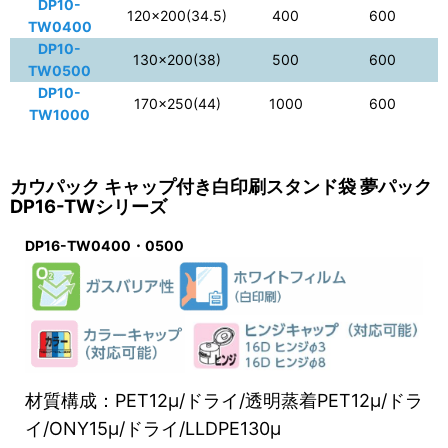
DP10-
120×200(34.5)
400
600
TW0400
DP10-
130×200(38)
500
600
TW0500
DP10-
170×250(44)
1000
600
TW1000
カウパック キャップ付き白印刷スタンド袋 夢パック
DP16-TWシリーズ
DP16-TW0400・0500
材質構成：PET12μ/ドライ/透明蒸着PET12μ/ドラ
イ/ONY15μ/ドライ/LLDPE130μ