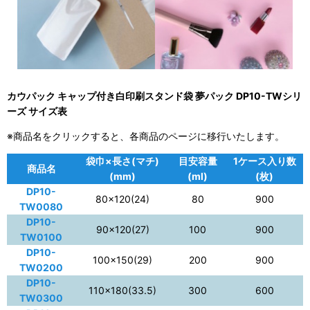
カウパック キャップ付き白印刷スタンド袋 夢パック DP10-TWシリ
ーズ サイズ表
※商品名をクリックすると、各商品のページに移行いたします。
袋巾×長さ(マチ)
目安容量
1ケース入り数
商品名
(mm)
(ml)
(枚)
DP10-
80×120(24)
80
900
TW0080
DP10-
90×120(27)
100
900
TW0100
DP10-
100×150(29)
200
900
TW0200
DP10-
110×180(33.5)
300
600
TW0300