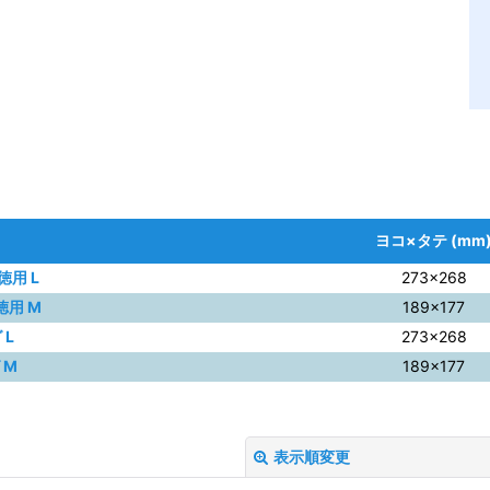
ヨコ×タテ (mm
用 L
273×268
徳用 M
189×177
 L
273×268
 M
189×177
表示順変更