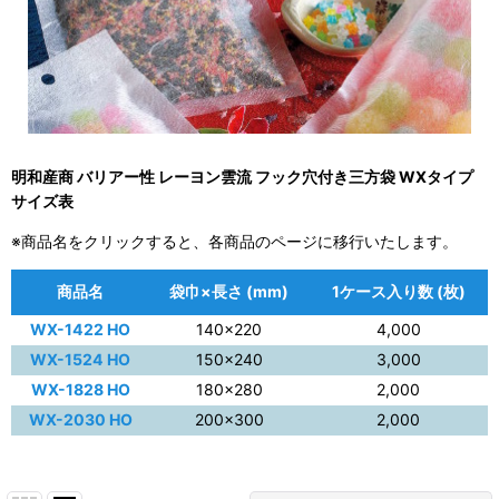
明和産商 バリアー性 レーヨン雲流 フック穴付き三方袋 WXタイプ
サイズ表
※商品名をクリックすると、各商品のページに移行いたします。
商品名
袋巾×長さ (mm)
1ケース入り数 (枚)
WX-1422 HO
140×220
4,000
WX-1524 HO
150×240
3,000
WX-1828 HO
180×280
2,000
WX-2030 HO
200×300
2,000