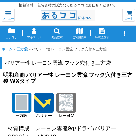
梱包資材・包装資材の販売ならあるココにお任せください。
メニュー
カート
カテゴリ
マイページ
商品検索
ご利用案内
特商法表示
ホーム
>
三方袋
>
バリアー性 レーヨン雲流 フック穴付き三方袋
バリアー性 レーヨン雲流 フック穴付き三方袋
明和産商 バリアー性 レーヨン雲流 フック穴付き三方
袋 WXタイプ
材質構成：レーヨン雲流9g/ドライ/バリアー