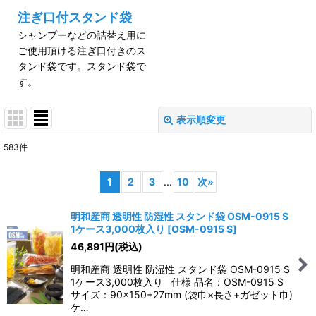
注ぎ口付スタンド袋
シャンプーなどの詰替え用に
ご使用頂ける注ぎ口付きのス
タンド袋です。スタンド袋で
す。
表示順変更
閉じる
583
件
サブカテゴリ
:
1
2
3
...
10
次
»
表示数
:
明和産商 透明性 防湿性 スタンド袋 OSM-0915 S
1ケース3,000枚入り
[
OSM-0915 S
]
46,891
円
(税込)
並び順
:
明和産商 透明性 防湿性 スタンド袋 OSM-0915 S
1ケース3,000枚入り 仕様 品名：OSM-0915 S
絞り込む
サイズ：90×150+27mm (袋巾×長さ+ガゼット巾)
ケ…