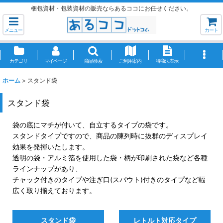
梱包資材・包装資材の販売ならあるココにお任せください。
メニュー
カート
カテゴリ
マイページ
商品検索
ご利用案内
特商法表示
ホーム
>
スタンド袋
スタンド袋
袋の底にマチが付いて、自立するタイプの袋です。
スタンドタイプですので、商品の陳列時に抜群のディスプレイ
効果を発揮いたします。
透明の袋・アルミ箔を使用した袋・柄が印刷された袋など各種
ラインナップがあり、
チャック付きのタイプや注ぎ口(スパウト)付きのタイプなど幅
広く取り揃えております。
スタンド袋
レトルト対応タイプ