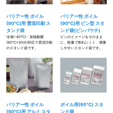
バリアー性 ボイル
バリアー性 ボイル
(90℃)用 雲流印刷 ス
(90℃)用 ビン型 スタ
タンド袋
ンド袋(ビンパウチ)
冷凍(-40℃)・加熱殺菌
ビンのイメージをそのまま
(90℃×30分)対応で雲流印刷
に、軽量で割れにくく、廃棄
のスタンド袋です。
しやすいスタンド袋です。
バリアー性 ボイル
ボイル用(95℃) スタ
(90℃)用 アルミ スタ
ンド袋