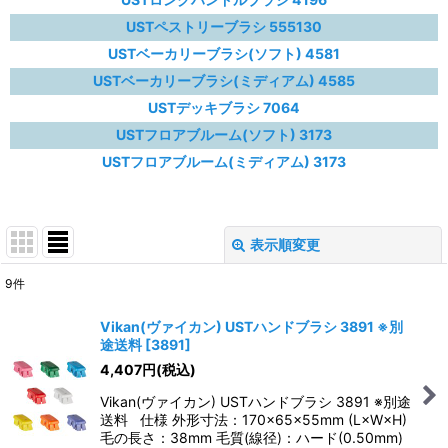
USTペストリーブラシ 555130
USTベーカリーブラシ(ソフト) 4581
USTベーカリーブラシ(ミディアム) 4585
USTデッキブラシ 7064
USTフロアブルーム(ソフト) 3173
USTフロアブルーム(ミディアム) 3173
表示順変更
閉じる
9
件
表示数
:
Vikan(ヴァイカン) USTハンドブラシ 3891 ※別
途送料
[
3891
]
並び順
:
4,407
円
(税込)
Vikan(ヴァイカン) USTハンドブラシ 3891 ※別途
絞り込む
送料 仕様 外形寸法：170×65×55mm (L×W×H)
毛の長さ：38mm 毛質(線径)：ハード(0.50mm)