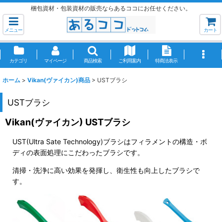
梱包資材・包装資材の販売ならあるココにお任せください。
メニュー
カート
カテゴリ
マイページ
商品検索
ご利用案内
特商法表示
ホーム
>
Vikan(ヴァイカン)商品
>
USTブラシ
USTブラシ
Vikan(ヴァイカン) USTブラシ
UST(Ultra Sate Technology)ブラシはフィラメントの構造・ボ
ディの表面処理にこだわったブラシです。
清掃・洗浄に高い効果を発揮し、衛生性も向上したブラシで
す。