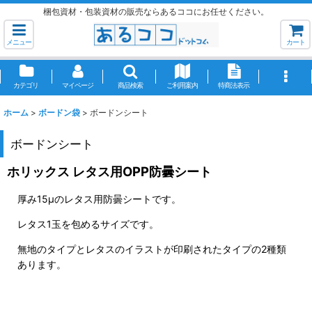
梱包資材・包装資材の販売ならあるココにお任せください。
メニュー
カート
カテゴリ
マイページ
商品検索
ご利用案内
特商法表示
ホーム
>
ボードン袋
>
ボードンシート
ボードンシート
ホリックス レタス用OPP防曇シート
厚み15μのレタス用防曇シートです。
レタス1玉を包めるサイズです。
無地のタイプとレタスのイラストが印刷されたタイプの2種類
あります。