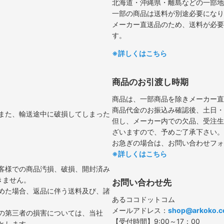
北海道・沖縄県・離島などの一部地
一部の商品は送料が別途必要になり
メーカー直送品のため、送料が必要
す。
※詳しくはこちら
商品のお引渡し時期
商品は、一部商品を除きメーカー直
商品代金のお振込み確認後、土日・
また、輸送途中に破損してしまった
但し、メーカー内での欠品、受注生
ざいますので、予めご了承下さい。
お急ぎの場合は、お問い合わせフォ
※詳しくはこちら
客様での商品汚損、破損、開封済み
きません。
お問い合わせ先
めた場合、返品に伴う送料及び、諸
あるココドットコム
メールアドレス：
shop@arkoko.
の第三者の損害については、当社
【受付時間】9:00～17：00
とします。