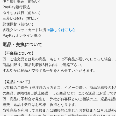
伊予銀行振込（前払い）
PayPay銀行振込
ゆうちょ銀行（前払い）
三菱UFJ銀行（前払い）
郵便振替（前払い）
各種クレジットカード決済
※詳しくはこちら
PayPayオンライン決済
返品・交換について
【不良品について】
万一ご注文品とは別の商品、もしくは不良品が届いてしまった場合、
商品に限り、商品到着後8日以内にご連絡下さい。
すみやかに良品と交換する手配をとらせていただきます。
【返品について】
お客様のご都合（発注時の入力ミス、イメージ違い、商品到着後のお
の商品、到着後8日以上経過 した商品など）による返品はお受けで
万一商品に不都合が発生し、弊社がお客様とのご相談の上、返品を認
経費、返品手数料はお客様 負担となります。
当社商品を利用して直接または間接的に生じたお客様またはそれ以外
は、その内容、方法の如何 にかかわらず賠償の責任を負わないもの