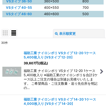
VSタイプ 36-50
360×500
800
VSタイプ 40-55
400×550
700
VSタイプ 46-60
460×600
500
表示順変更
閉じる
30
件
表示数
:
福助工業 ナイロンポリ VSタイプ 12-20 1ケース
5,400枚入り
[
VSタイプ 12-20
]
並び順
:
39,607
円
(税込)
福助工業 ナイロンポリ VSタイプ 12-20 1ケース
絞り込む
5,400枚入り ※福助工業のナイロンポリを合計2ケ
ース以上ご注文の場合は別途お見積りいたしま
す。 ご希望商品・ご注文数量・送り先住所を明記
の…
福助工業 ナイロンポリ VSタイプ 14-20 1ケース
4,000枚入り
[
VSタイプ 14-20
]