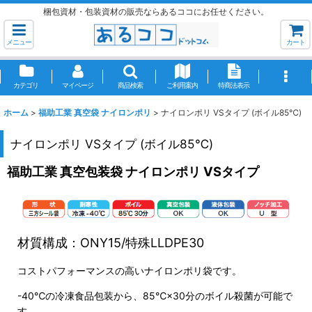
梱包資材・包装資材の販売ならあるココにお任せください。
メニュー
カート
カテゴリ
マイページ
商品検索
ご利用案内
特商法表示
ホーム
>
福助工業 真空袋 ナイロンポリ
>
ナイロンポリ VSタイプ (ボイル85℃)
ナイロンポリ VSタイプ (ボイル85℃)
福助工業 真空包装袋 ナイロンポリ VSタイプ
材質構成：ONY15/特殊LLDPE30
コストパフォーマンスの高いナイロンポリ袋です。
-40℃の冷凍食品包装から、85℃×30分のボイル殺菌が可能で
す。