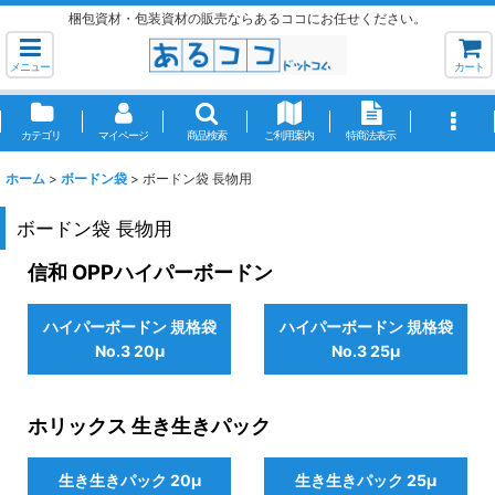
梱包資材・包装資材の販売ならあるココにお任せください。
メニュー
カート
カテゴリ
マイページ
商品検索
ご利用案内
特商法表示
ホーム
>
ボードン袋
>
ボードン袋 長物用
ボードン袋 長物用
信和 OPPハイパーボードン
ハイパーボードン 規格袋
ハイパーボードン 規格袋
No.3 20μ
No.3 25μ
ホリックス 生き生きパック
生き生きパック 20μ
生き生きパック 25μ