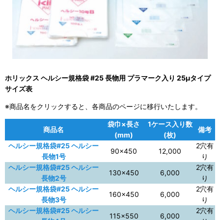
ホリックス ヘルシー規格袋 #25 長物用 プラマーク入り 25μタイプ
サイズ表
※商品名をクリックすると、各商品のページに移行いたします。
袋巾×長さ
1ケース入り数
商品名
備考
(mm)
(枚)
ヘルシー規格袋#25 ヘルシー
2穴有
90×450
12,000
長物1号
り
ヘルシー規格袋#25 ヘルシー
2穴有
130×450
6,000
長物2号
り
ヘルシー規格袋#25 ヘルシー
2穴有
160×450
6,000
長物3号
り
ヘルシー規格袋#25 ヘルシー
2穴有
115×550
6,000