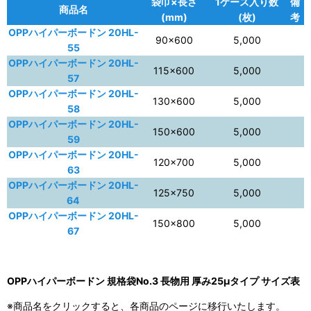
袋巾×長さ
1ケース入り数
備
商品名
(mm)
(枚)
考
OPPハイパーボードン 20HL-
90×600
5,000
55
OPPハイパーボードン 20HL-
115×600
5,000
57
OPPハイパーボードン 20HL-
130×600
5,000
58
OPPハイパーボードン 20HL-
150×600
5,000
59
OPPハイパーボードン 20HL-
120×700
5,000
63
OPPハイパーボードン 20HL-
125×750
5,000
64
OPPハイパーボードン 20HL-
150×800
5,000
67
OPPハイパーボードン 規格袋No.3 長物用 厚み25μタイプ サイズ表
※商品名をクリックすると、各商品のページに移行いたします。