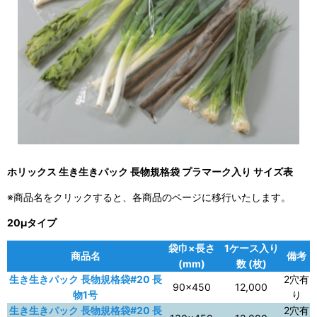
ホリックス 生き生きパック 長物規格袋 プラマーク入り サイズ表
※商品名をクリックすると、各商品のページに移行いたします。
20μタイプ
袋巾×長さ
1ケース入り
商品名
備考
(mm)
数 (枚)
生き生きパック 長物規格袋#20 長
2穴有
90×450
12,000
物1号
り
生き生きパック 長物規格袋#20 長
2穴有