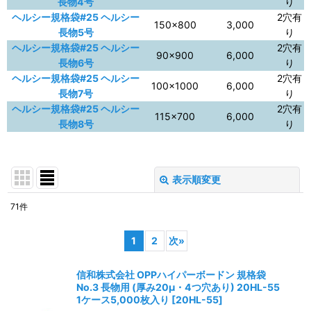
長物4号
り
ヘルシー規格袋#25 ヘルシー
2穴有
150×800
3,000
長物5号
り
ヘルシー規格袋#25 ヘルシー
2穴有
90×900
6,000
長物6号
り
ヘルシー規格袋#25 ヘルシー
2穴有
100×1000
6,000
長物7号
り
ヘルシー規格袋#25 ヘルシー
2穴有
115×700
6,000
長物8号
り
表示順変更
閉じる
71
件
表示数
:
1
2
次
»
並び順
:
信和株式会社 OPPハイパーボードン 規格袋
No.3 長物用 (厚み20μ・4つ穴あり) 20HL-55
絞り込む
1ケース5,000枚入り
[
20HL-55
]