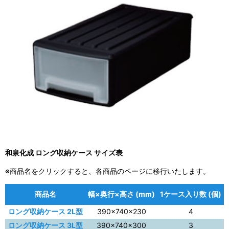
和泉化成 ロング収納ケース サイズ表
※商品名をクリックすると、各商品のページに移行いたします。
商品名
幅×奥行×高さ (mm)
1ケース入り数 (個)
ロング収納ケース 2L型
390×740×230
4
ロング収納ケース 3L型
390×740×300
3