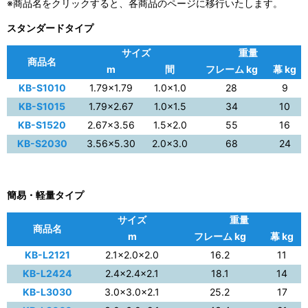
※商品名をクリックすると、各商品のページに移行いたします。
スタンダードタイプ
サイズ
重量
商品名
m
間
フレーム kg
幕 kg
KB-S1010
1.79×1.79
1.0×1.0
28
9
KB-S1015
1.79×2.67
1.0×1.5
34
10
KB-S1520
2.67×3.56
1.5×2.0
55
16
KB-S2030
3.56×5.30
2.0×3.0
68
24
簡易・軽量タイプ
サイズ
重量
商品名
m
フレーム kg
幕 kg
KB-L2121
2.1×2.0×2.0
16.2
11
KB-L2424
2.4×2.4×2.1
18.1
14
KB-L3030
3.0×3.0×2.1
25.2
17