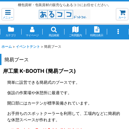
梱包資材・包装資材の販売ならあるココにお任せください。
メニュー
カート
カテゴリ
マイページ
商品検索
ご利用案内
特商法表示
ホーム
>
イベントテント
>
簡易ブース
簡易ブース
岸工業 K-BOOTH (簡易ブース)
簡単に設営できる簡易式のブースです。
仮設の作業場や休憩所に最適です。
開口部にはカーテンが標準装備されています。
お手持ちのスポットクーラーを利用して、工場内などに簡易的
な休憩スペースが作れます。