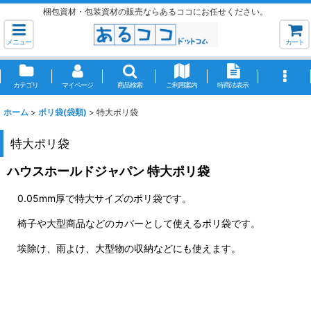
梱包資材・包装資材の販売ならあるココにお任せください。
メニュー
カート
カテゴリ
マイページ
商品検索
ご利用案内
特商法表示
ホーム
>
ポリ袋(袋類)
>
特大ポリ袋
特大ポリ袋
ハウスホールドジャパン 特大ポリ袋
0.05mm厚で特大サイズのポリ袋です。
椅子や大型商品などのカバーとして使えるポリ袋です。
埃除け、雨よけ、大型物の収納などにも使えます。