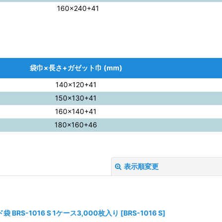
160×240+41
袋巾×長さ+ガゼット巾 (mm)
140×120+41
150×130+41
160×140+41
180×160+46
表示順変更
BRS-1016 S 1ケース3,000枚入り
[
BRS-1016 S
]