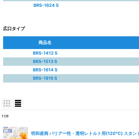
BRS-1624 S
広口タイプ
商品名
BRS-1412 S
BRS-1513 S
BRS-1614 S
BRS-1816 S
11
件
表示数
:
明和産商 バリアー性・透明レトルト用(120℃) スタンド袋 
並び順
: