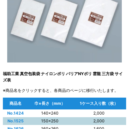
福助工業 真空包装袋 ナイロンポリ バリアNYポリ 雲龍 三方袋 サイ
ズ表
※商品名をクリックすると、各商品のページに移行いたします。
商品名
巾×長さ（mm）
1ケース入り数（枚）
No.1424
140×240
2,000
No.1525
150×250
2,000
No.1626
160×260
1,600