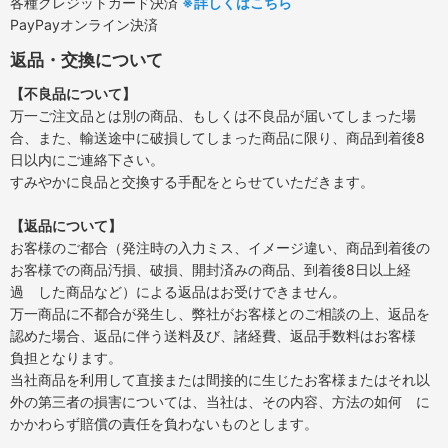
各種クレジットカード決済
※詳しくはこちら
PayPayオンライン決済
返品・交換について
【不良品について】
万一ご注文品とは別の商品、もしくは不良品が届いてしまった場
合、また、輸送途中に破損してしまった商品に限り、商品到着後8
日以内にご連絡下さい。
すみやかに良品と交換する手配をとらせていただきます。
【返品について】
お客様のご都合（発注時の入力ミス、イメージ違い、商品到着後の
お客様での商品汚損、破損、開封済みの商品、到着後8日以上経
過 した商品など）による返品はお受けできません。
万一商品に不都合が発生し、弊社がお客様とのご相談の上、返品を
認めた場合、返品に伴う送料及び、諸経費、返品手数料はお客様
負担となります。
当社商品を利用して直接または間接的に生じたお客様またはそれ以
外の第三者の損害については、当社は、その内容、方法の如何 に
かかわらず賠償の責任を負わないものとします。