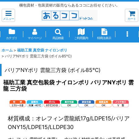
梱包資材・包装資材の販売ならあるココにお任せください。
メニュー
カート
カテゴリ
マイページ
商品検索
ご利用案内
特商法表示
ホーム
>
福助工業 真空袋 ナイロンポリ
>
バリアNYポリ 雲龍三方袋 (ボイル85℃)
バリアNYポリ 雲龍三方袋 (ボイル85℃)
福助工業 真空包装袋 ナイロンポリ バリアNYポリ 雲
龍 三方袋
材質構成：オレフィン雲龍紙17g/LDPE15/バリア
ONY15/LDPE15/LLDPE30