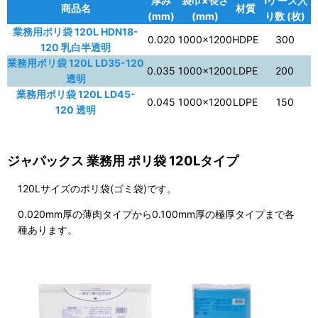
厚み
袋巾×長さ
1ケース入
商品名
材質
(mm)
(mm)
り数 (枚)
業務用ポリ袋 120L HDN18-
0.020
1000×1200
HDPE
300
120 乳白半透明
業務用ポリ袋 120L LD35-120
0.035
1000×1200
LDPE
200
透明
業務用ポリ袋 120L LD45-
0.045
1000×1200
LDPE
150
120 透明
ジャパックス 業務用 ポリ袋 120Lタイプ
120Lサイズのポリ袋(ゴミ袋)です。
0.020mm厚の薄肉タイプから0.100mm厚の極厚タイプまで各
種あります。