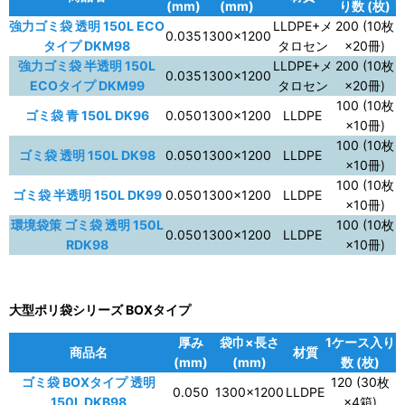
(mm)
(mm)
り数 (枚)
強力ゴミ袋 透明 150L ECO
LLDPE+メ
200 (10枚
0.035
1300×1200
タイプ DKM98
タロセン
×20冊)
強力ゴミ袋 半透明 150L
LLDPE+メ
200 (10枚
0.035
1300×1200
ECOタイプ DKM99
タロセン
×20冊)
100 (10枚
ゴミ袋 青 150L DK96
0.050
1300×1200
LLDPE
×10冊)
100 (10枚
ゴミ袋 透明 150L DK98
0.050
1300×1200
LLDPE
×10冊)
100 (10枚
ゴミ袋 半透明 150L DK99
0.050
1300×1200
LLDPE
×10冊)
環境袋策 ゴミ袋 透明 150L
100 (10枚
0.050
1300×1200
LLDPE
RDK98
×10冊)
大型ポリ袋シリーズ BOXタイプ
厚み
袋巾×長さ
1ケース入り
商品名
材質
(mm)
(mm)
数 (枚)
ゴミ袋 BOXタイプ 透明
120 (30枚
0.050
1300×1200
LLDPE
150L DKB98
×4箱)