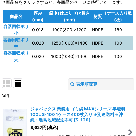
※商品名をクリックすると、各商品のページに移行いたします。
厚み
袋巾(仕上り巾)×長さ
1ケース入り数
商品名
材質
(mm)
(mm)
(枚)
容器回収ポリ
0.018
1000(800)×1200
HDPE
160
小
容器回収ポリ
0.020
1250(1000)×1400
HDPE
100
中
容器回収ポリ
0.020
1600(1040)×1400
HDPE
100
大
表示順変更
閉じる
36
件
表示数
:
ジャパックス 業務用 ゴミ袋 MAXシリーズ 半透明
100L S-100 1ケース400枚入り ※別途送料 ※沖
並び順
:
縄・離島地域配送不可
[
S-100
]
8,637
円
(税込)
絞り込む