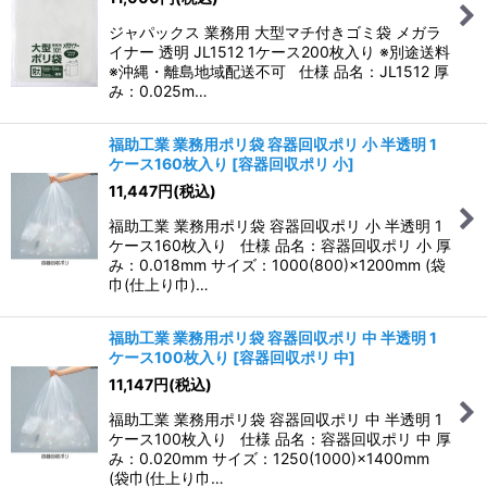
ジャパックス 業務用 大型マチ付きゴミ袋 メガラ
イナー 透明 JL1512 1ケース200枚入り ※別途送料
※沖縄・離島地域配送不可 仕様 品名：JL1512 厚
み：0.025m…
福助工業 業務用ポリ袋 容器回収ポリ 小 半透明 1
ケース160枚入り
[
容器回収ポリ 小
]
11,447
円
(税込)
福助工業 業務用ポリ袋 容器回収ポリ 小 半透明 1
ケース160枚入り 仕様 品名：容器回収ポリ 小 厚
み：0.018mm サイズ：1000(800)×1200mm (袋
巾(仕上り巾)…
福助工業 業務用ポリ袋 容器回収ポリ 中 半透明 1
ケース100枚入り
[
容器回収ポリ 中
]
11,147
円
(税込)
福助工業 業務用ポリ袋 容器回収ポリ 中 半透明 1
ケース100枚入り 仕様 品名：容器回収ポリ 中 厚
み：0.020mm サイズ：1250(1000)×1400mm
(袋巾(仕上り巾…