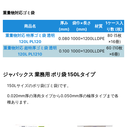
重量物対応ゴミ袋
厚み
袋巾×長さ
1ケース入
商品名
材質
(mm)
(mm)
り数 (枚)
重量物対応 特厚ゴミ袋 透明
80 (5枚
0.080
1000×1200
LLDPE
120L PL120
×16冊)
重量物対応 超特厚ゴミ袋 透明
60 (10枚
0.100
1000×1200
LLDPE
120L PL1210
×6冊)
ジャパックス 業務用 ポリ袋 150Lタイプ
150Lサイズのポリ袋(ゴミ袋)です。
0.020mm厚の薄肉タイプから0.050mm厚の極厚タイプまで各
種あります。