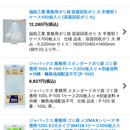
福助工業 業務用ポリ袋 容器回収ポリ 大 半透明 1
ケース100枚入り
[
容器回収ポリ 大
]
12,280
円
(税込)
福助工業 業務用ポリ袋 容器回収ポリ 大 半透明 1
ケース100枚入り 仕様 品名：容器回収ポリ 大 厚
み：0.020mm サイズ：1600(1040)×1400mm
(袋巾(仕上り巾…
ジャパックス 業務用 スタンダードポリ袋 ゴミ袋
透明 100L P-100 1ケース200枚入り ※別途送料
※沖縄・離島地域配送不可
[
P-100
]
8,827
円
(税込)
ジャパックス 業務用 スタンダードポリ袋 ゴミ袋
透明 100L P-100 1ケース200枚入り ※別途送料 ※
沖縄・離島地域配送不可 仕様 品名：P-100 容
量：100L 厚…
ジャパックス 業務用 ゴミ袋 メガMAXシリーズ 半
透明 120L ECOタイプ SM128 1ケース500枚入り