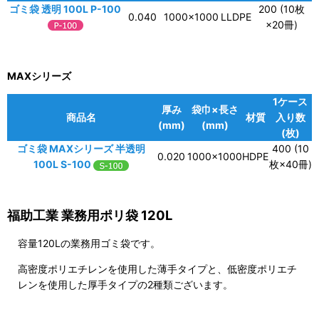
ゴミ袋 透明 100L P-100
200 (10枚
0.040
1000×1000
LLDPE
×20冊)
MAXシリーズ
1ケース
厚み
袋巾×長さ
商品名
材質
入り数
(mm)
(mm)
(枚)
ゴミ袋 MAXシリーズ 半透明
400 (10
0.020
1000×1000
HDPE
100L S-100
枚×40冊)
福助工業 業務用ポリ袋 120L
容量120Lの業務用ゴミ袋です。
高密度ポリエチレンを使用した薄手タイプと、低密度ポリエチ
レンを使用した厚手タイプの2種類ございます。