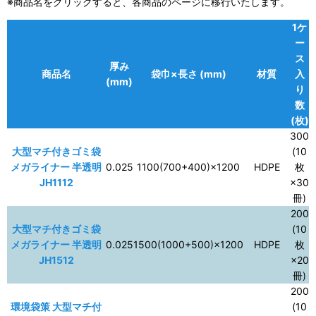
※商品名をクリックすると、各商品のページに移行いたします。
1ケ
ー
ス
厚み
商品名
袋巾×長さ (mm)
材質
入
(mm)
り
数
(枚)
300
大型マチ付きゴミ袋
(10
メガライナー 半透明
0.025
1100(700+400)×1200
HDPE
枚
JH1112
×30
冊)
200
大型マチ付きゴミ袋
(10
メガライナー 半透明
0.025
1500(1000+500)×1200
HDPE
枚
JH1512
×20
冊)
200
環境袋策 大型マチ付
(10