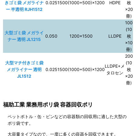
きゴミ袋 メガライナ
0.025
1500(1000+500)×1200
HDPE
枚
ー 半透明 RJH1512
×20
冊)
100
(10
大型ゴミ袋 メガライ
0.050
1200×1500
LLDPE
枚
ナー 透明 JL1215
×10
冊)
200
大型マチ付きゴミ袋
(10
LLDPE+メ
メガライナー 透明
0.025
1500(1000+500)×1200
枚
タロセン
JL1512
×20
冊)
福助工業 業務用ポリ袋 容器回収ポリ
ペットボトル・缶・ビンなどの容器類の回収用に適した大型の
ポリ袋です。
大容量タイプなので、一度に多くの容器を回収できます。