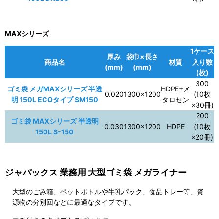
MAXシリーズ
1ケース
厚み
袋巾×長さ
商品名
材質
入り数
(mm)
(mm)
(枚)
300
ゴミ袋 メガMAXシリーズ 半透
HDPE+メ
0.020
1300×1200
(10枚
明 150L ECOタイプ SM150
タロセン
×30冊)
200
ゴミ袋 MAXシリーズ 半透明
0.030
1300×1200
HDPE
(10枚
150L S-150
×20冊)
ジャパックス 業務用 大型ゴミ袋 メガライナー
大型のごみ箱、ペットボトルや牛乳パック、食品トレー等、資
源物の分別回などに最適なタイプです。