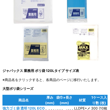
ジャパックス 業務用 ポリ袋 120Lタイプ サイズ表
※商品名をクリックすると、各商品のページに移行いたします。
大型ポリ袋シリーズ
厚み
袋巾×長さ
1ケース入
商品名
材質
(mm)
(mm)
り数 (枚)
強力ゴミ袋 透明 120L ECO
LLDPE+メ
300 (10枚