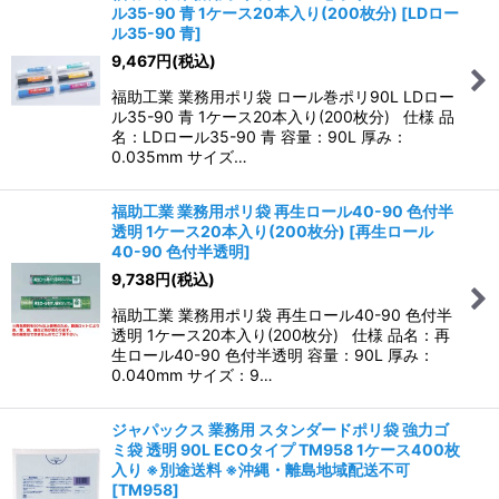
ル35-90 青 1ケース20本入り(200枚分)
[
LDロー
ル35-90 青
]
9,467
円
(税込)
福助工業 業務用ポリ袋 ロール巻ポリ90L LDロー
ル35-90 青 1ケース20本入り(200枚分) 仕様 品
名：LDロール35-90 青 容量：90L 厚み：
0.035mm サイズ…
福助工業 業務用ポリ袋 再生ロール40-90 色付半
透明 1ケース20本入り(200枚分)
[
再生ロール
40-90 色付半透明
]
9,738
円
(税込)
福助工業 業務用ポリ袋 再生ロール40-90 色付半
透明 1ケース20本入り(200枚分) 仕様 品名：再
生ロール40-90 色付半透明 容量：90L 厚み：
0.040mm サイズ：9…
ジャパックス 業務用 スタンダードポリ袋 強力ゴ
ミ袋 透明 90L ECOタイプ TM958 1ケース400枚
入り ※別途送料 ※沖縄・離島地域配送不可
[
TM958
]