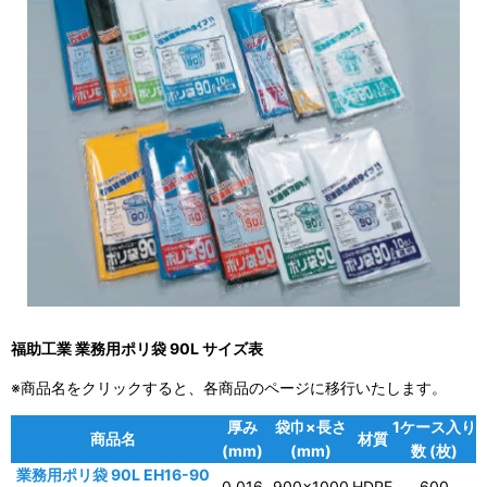
福助工業 業務用ポリ袋 90L サイズ表
※商品名をクリックすると、各商品のページに移行いたします。
厚み
袋巾×長さ
1ケース入り
商品名
材質
(mm)
(mm)
数 (枚)
業務用ポリ袋 90L EH16-90
0.016
900×1000
HDPE
600