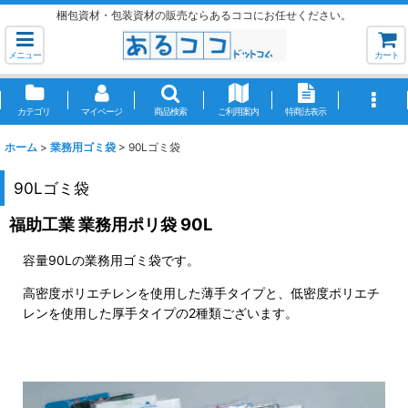
梱包資材・包装資材の販売ならあるココにお任せください。
メニュー
カート
カテゴリ
マイページ
商品検索
ご利用案内
特商法表示
ホーム
>
業務用ゴミ袋
>
90Lゴミ袋
90Lゴミ袋
福助工業 業務用ポリ袋 90L
容量90Lの業務用ゴミ袋です。
高密度ポリエチレンを使用した薄手タイプと、低密度ポリエチ
レンを使用した厚手タイプの2種類ございます。