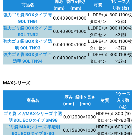
厚み
袋巾×長さ
1ケース入
商品名
材質
(mm)
(mm)
り数 (枚)
強力ゴミ袋 BOXタイプ 青
LLDPE+メ
300 (100枚
0.040
900×1000
90L TN91
タロセン
×3箱)
強力ゴミ袋 BOXタイプ 黒
LLDPE+メ
300 (100枚
0.040
900×1000
90L TN92
タロセン
×3箱)
強力ゴミ袋 BOXタイプ 透
LLDPE+メ
300 (100枚
0.040
900×1000
明 90L TN93
タロセン
×3箱)
強力ゴミ袋 BOXタイプ 半
LLDPE+メ
300 (100枚
0.040
900×1000
透明 90L TN94
タロセン
×3箱)
MAXシリーズ
1ケース
厚み
袋巾×長さ
商品名
材質
入り数
(mm)
(mm)
(枚)
ゴミ袋 メガMAXシリーズ 半透
HDPE+メ
800 (10
0.012
900×1000
明 90L ECOタイプ SM98
タロセン
枚×80冊)
ゴミ袋 MAXシリーズ 半透明
HDPE+メ
600 (10
0.015
900×1000
90L ECOタイプ S-90
タロセン
枚×60冊)