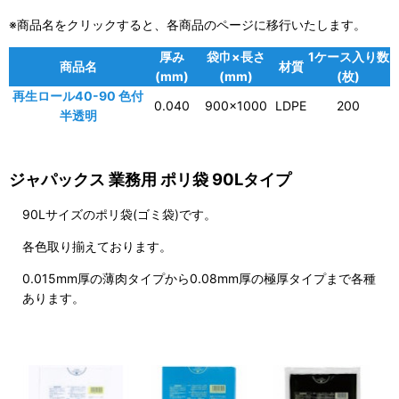
※商品名をクリックすると、各商品のページに移行いたします。
厚み
袋巾×長さ
1ケース入り数
商品名
材質
(mm)
(mm)
(枚)
再生ロール40-90 色付
0.040
900×1000
LDPE
200
半透明
ジャパックス 業務用 ポリ袋 90Lタイプ
90Lサイズのポリ袋(ゴミ袋)です。
各色取り揃えております。
0.015mm厚の薄肉タイプから0.08mm厚の極厚タイプまで各種
あります。