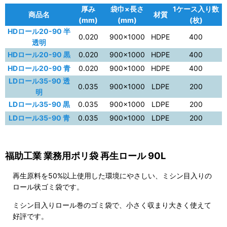
厚み
袋巾×長さ
1ケース入り数
商品名
材質
(mm)
(mm)
(枚)
HDロール20-90 半
0.020
900×1000
HDPE
400
透明
HDロール20-90 黒
0.020
900×1000
HDPE
400
HDロール20-90 青
0.020
900×1000
HDPE
400
LDロール35-90 透
0.035
900×1000
LDPE
200
明
LDロール35-90 黒
0.035
900×1000
LDPE
200
LDロール35-90 青
0.035
900×1000
LDPE
200
福助工業 業務用ポリ袋 再生ロール 90L
再生原料を50%以上使用した環境にやさしい、ミシン目入りの
ロール状ゴミ袋です。
ミシン目入りロール巻のゴミ袋で、小さく収まり大きく使えて
好評です。