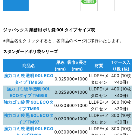
ジャパックス 業務用 ポリ袋 90Lタイプ サイズ表
※商品名をクリックすると、各商品のページに移行いたします。
スタンダードポリ袋シリーズ
厚み
袋巾×長さ
1ケース入
商品名
材質
(mm)
(mm)
り数 (枚)
強力ゴミ袋 透明 90L ECO
LLDPE+メ
400 (10枚
0.025
900×1000
タイプ TM958
タロセン
×40冊)
強力ゴミ袋 半透明 90L
LLDPE+メ
400 (10枚
0.025
900×1000
ECOタイプ TM959
タロセン
×40冊)
強力ゴミ袋 青 90L ECOタ
LLDPE+メ
300 (10枚
0.030
900×1000
イプ TM96
タロセン
×30冊)
強力ゴミ袋 黒 90L ECOタ
LLDPE+メ
300 (10枚
0.030
900×1000
イプ TM97
タロセン
×30冊)
強力ゴミ袋 透明 90L ECO
LLDPE+メ
300 (10枚
0.030
900×1000