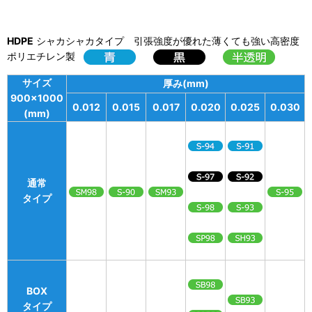
HDPE
シャカシャカタイプ 引張強度が優れた薄くても強い高密度
ポリエチレン製
サイズ
厚み(mm)
900×1000
0.012
0.015
0.017
0.020
0.025
0.030
(mm)
通常
タイプ
BOX
タイプ