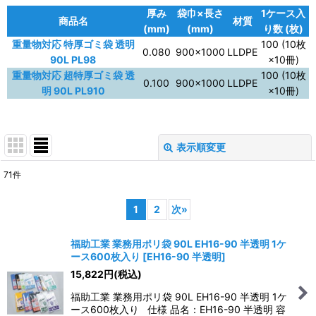
厚み
袋巾×長さ
1ケース入
商品名
材質
(mm)
(mm)
り数 (枚)
重量物対応 特厚ゴミ袋 透明
100 (10枚
0.080
900×1000
LLDPE
90L PL98
×10冊)
重量物対応 超特厚ゴミ袋 透
100 (10枚
0.100
900×1000
LLDPE
明 90L PL910
×10冊)
表示順変更
閉じる
71
件
表示数
:
1
2
次
»
並び順
:
福助工業 業務用ポリ袋 90L EH16-90 半透明 1ケ
ース600枚入り
[
EH16-90 半透明
]
絞り込む
15,822
円
(税込)
福助工業 業務用ポリ袋 90L EH16-90 半透明 1ケ
ース600枚入り 仕様 品名：EH16-90 半透明 容