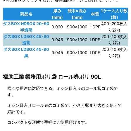
厚み
袋巾×長さ
1ケース入り数
商品名
材質
(mm)
(mm)
(枚)
ダスBOX HDBOX 20-90
400 (200枚入
0.020
900×1000
HDPE
半透明
り2箱)
ダスBOX LDBOX 45-90
200 (100枚入
0.045
900×1000
LDPE
透明
り2箱)
ダスBOX LDBOX 45-90
200 (100枚入
0.045
900×1000
LDPE
黒
り2箱)
福助工業 業務用ポリ袋 ロール巻ポリ 90L
様々な用途に対応できる、ミシン目入りのロール状ゴミ袋で
す。
ミシン目入りロール巻のゴミ袋で、小さく収まり大きく使えて
好評です。
コンパクトな形態で手軽にご使用頂けます。