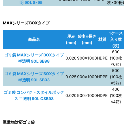
明 90L S-95
枚×30冊)
MAXシリーズ BOXタイプ
1ケース
厚み
袋巾×長さ
商品名
材質
入り数
(mm)
(mm)
(枚)
600
ゴミ袋 MAXシリーズ BOXタイプ
0.020
900×1000
HDPE
(100枚
半透明 90L SB98
×6箱)
500
ゴミ袋 MAXシリーズ BOXタイプ
0.025
900×1000
HDPE
(100枚
半透明 90L SB93
×5箱)
400
ゴミ袋 コンパクトスタイルボック
0.020
900×1000
HDPE
(100枚
ス 半透明 90L CSB98
×4箱)
重量物対応ゴミ袋