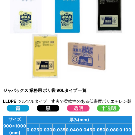
ジャパックス 業務用 ポリ袋 90Lタイプ 一覧
LLDPE
ツルツルタイプ 丈夫で柔軟性のある低密度ポリエチレン製
サイズ
厚み(mm)
900×1000
0.025
0.030
0.035
0.040
0.045
0.050
0.080
0.100
(mm)