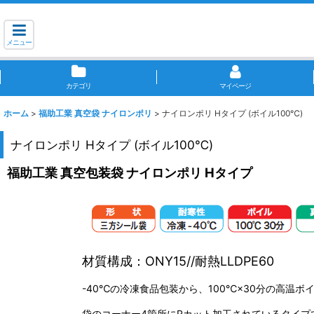
メニュー
カテゴリ
マイページ
ホーム
>
福助工業 真空袋 ナイロンポリ
>
ナイロンポリ Hタイプ (ボイル100℃)
ナイロンポリ Hタイプ (ボイル100℃)
福助工業 真空包装袋 ナイロンポリ Hタイプ
材質構成：ONY15//耐熱LLDPE60
-40℃の冷凍食品包装から、100℃×30分の高温ボ
袋のコーナー4箇所にRカット加工されているタイプ