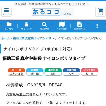
梱包資材・包装資材の販売ならあるココにお任せください。
メニュー
カート
カテゴリ
マイページ
商品検索
ご利用案内
特商法表示
ホーム
>
福助工業 真空袋 ナイロンポリ
>
ナイロンポリ Vタイプ (ボイル非対応)
ナイロンポリ Vタイプ (ボイル非対応)
福助工業 真空包装袋 ナイロンポリ Vタイプ
材質構成：ONY15//LLDPE40
真空包装適正に優れたナイロンポリです。
フィルムのコシが柔軟で、中身によくフィットします。