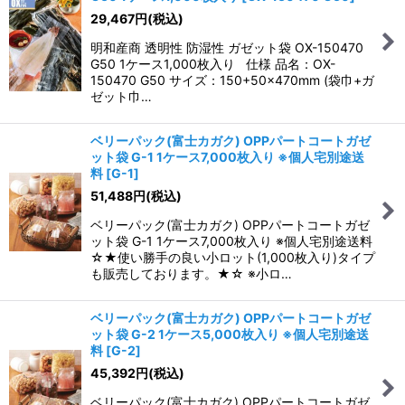
29,467
円
(税込)
明和産商 透明性 防湿性 ガゼット袋 OX-150470
G50 1ケース1,000枚入り 仕様 品名：OX-
150470 G50 サイズ：150+50×470mm (袋巾+ガ
ゼット巾…
ベリーパック(富士カガク) OPPパートコートガゼ
ット袋 G-1 1ケース7,000枚入り ※個人宅別途送
料
[
G-1
]
51,488
円
(税込)
ベリーパック(富士カガク) OPPパートコートガゼ
ット袋 G-1 1ケース7,000枚入り ※個人宅別途送料
☆★使い勝手の良い小ロット(1,000枚入り)タイプ
も販売しております。★☆ ※小ロ…
ベリーパック(富士カガク) OPPパートコートガゼ
ット袋 G-2 1ケース5,000枚入り ※個人宅別途送
料
[
G-2
]
45,392
円
(税込)
ベリーパック(富士カガク) OPPパートコートガゼ