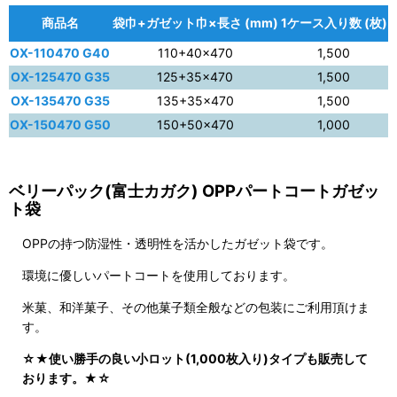
商品名
袋巾+ガゼット巾×長さ (mm)
1ケース入り数 (枚)
OX-110470 G40
110+40×470
1,500
OX-125470 G35
125+35×470
1,500
OX-135470 G35
135+35×470
1,500
OX-150470 G50
150+50×470
1,000
ベリーパック(富士カガク) OPPパートコートガゼッ
ト袋
OPPの持つ防湿性・透明性を活かしたガゼット袋です。
環境に優しいパートコートを使用しております。
米菓、和洋菓子、その他菓子類全般などの包装にご利用頂けま
す。
☆★使い勝手の良い小ロット(1,000枚入り)タイプも販売して
おります。★☆