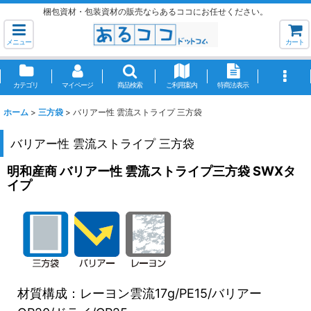
梱包資材・包装資材の販売ならあるココにお任せください。
メニュー
カート
カテゴリ
マイページ
商品検索
ご利用案内
特商法表示
ホーム
>
三方袋
>
バリアー性 雲流ストライプ 三方袋
バリアー性 雲流ストライプ 三方袋
明和産商 バリアー性 雲流ストライプ三方袋 SWXタ
イプ
材質構成：レーヨン雲流17g/PE15/バリアー