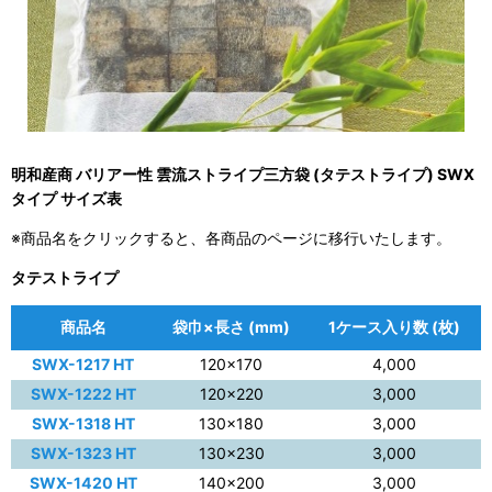
明和産商 バリアー性 雲流ストライプ三方袋 (タテストライプ) SWX
タイプ サイズ表
※商品名をクリックすると、各商品のページに移行いたします。
タテストライプ
商品名
袋巾×長さ (mm)
1ケース入り数 (枚)
SWX-1217 HT
120×170
4,000
SWX-1222 HT
120×220
3,000
SWX-1318 HT
130×180
3,000
SWX-1323 HT
130×230
3,000
SWX-1420 HT
140×200
3,000