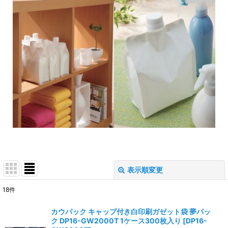
表示順変更
閉じる
18
件
表示数
:
カウパック キャップ付き白印刷ガゼット袋 夢パッ
ク DP16-GW2000T 1ケース300枚入り
[
DP16-
並び順
: