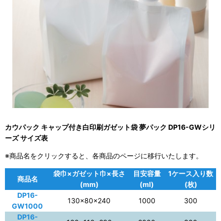
カウパック キャップ付き白印刷ガゼット袋 夢パック DP16-GWシリ
ーズ サイズ表
※商品名をクリックすると、各商品のページに移行いたします。
袋巾×ガゼット巾×長さ
目安容量
1ケース入り数
商品名
(mm)
(ml)
(枚)
DP16-
130×80×240
1000
300
GW1000
DP16-