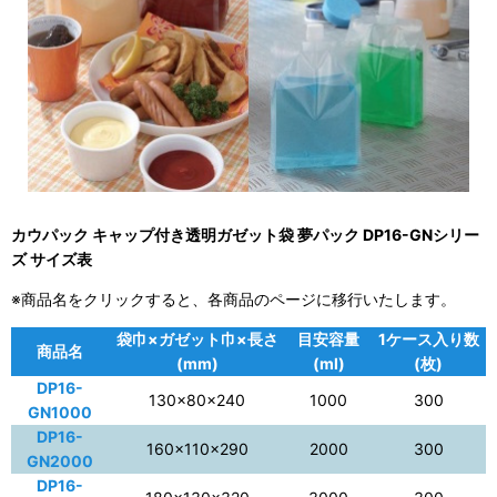
カウパック キャップ付き透明ガゼット袋 夢パック DP16-GNシリー
ズ サイズ表
※商品名をクリックすると、各商品のページに移行いたします。
袋巾×ガゼット巾×長さ
目安容量
1ケース入り数
商品名
(mm)
(ml)
(枚)
DP16-
130×80×240
1000
300
GN1000
DP16-
160×110×290
2000
300
GN2000
DP16-