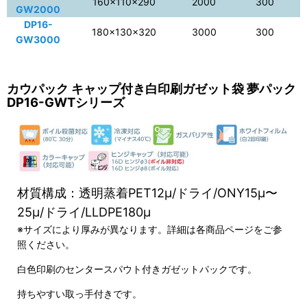
160×110×290
2000
300
GW2000
DP16-
180×130×320
3000
300
GW3000
カウパック キャップ付き白印刷ガゼット袋 夢パック
DP16-GWTシリーズ
材質構成：透明蒸着PET12μ/ドライ/ONY15μ〜
25μ/ドライ/LLDPE180μ
※サイズにより厚みが異なります。詳細は各商品ページをご参
照ください。
白色印刷のセンタースパウト付きガゼットパックです。
持ちやすい取っ手付きです。