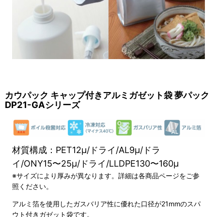
カウパック キャップ付きアルミガゼット袋 夢パック
DP21-GAシリーズ
材質構成：PET12μ/ドライ/AL9μ/ドラ
イ/ONY15〜25μ/ドライ/LLDPE130〜160μ
※サイズにより厚みが異なります。詳細は各商品ページをご参
照ください。
アルミ箔を使用したガスバリア性に優れた口径が21mmのスパ
ウト付きガゼット袋です。