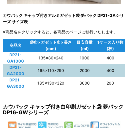
カウパック キャップ付きアルミガゼット袋 夢パック DP21-GAシリ
ーズ サイズ表
※商品名をクリックすると、各商品のページに移行いたします。
袋巾×ガゼット巾×長さ
目安容量
1ケース入り数
商品名
(mm)
(ml)
(枚)
DP21-
135×80×240
1000
400
GA1000
DP21-
165×110×290
2000
400
GA2000
DP21-
185×130×320
3000
200
GA3000
カウパック キャップ付き白印刷ガゼット袋 夢パック
DP16-GWシリーズ