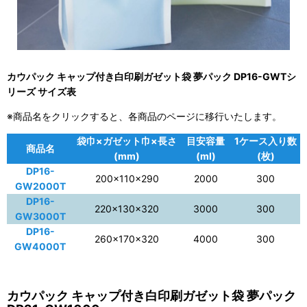
カウパック キャップ付き白印刷ガゼット袋 夢パック DP16-GWTシ
リーズ サイズ表
※商品名をクリックすると、各商品のページに移行いたします。
袋巾×ガゼット巾×長さ
目安容量
1ケース入り数
商品名
(mm)
(ml)
(枚)
DP16-
200×110×290
2000
300
GW2000T
DP16-
220×130×320
3000
300
GW3000T
DP16-
260×170×320
4000
300
GW4000T
カウパック キャップ付き白印刷ガゼット袋 夢パック