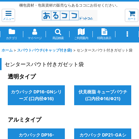
梱包資材・包装資材の販売ならあるココにお任せください。
メニュー
カート
カテゴリ
マイページ
商品検索
ご利用案内
特商法表示
ホーム
>
スパウトパウチ(キャップ付き袋)
>
センタースパウト付きガゼット袋
センタースパウト付きガゼット袋
透明タイプ
カウパック DP16-GNシリ
伏見樹脂 キューブパウチ
ーズ (口内径Φ16)
(口内径Φ16/Φ21)
アルミタイプ
カウパック DP16-
カウパック DP21-GAシ