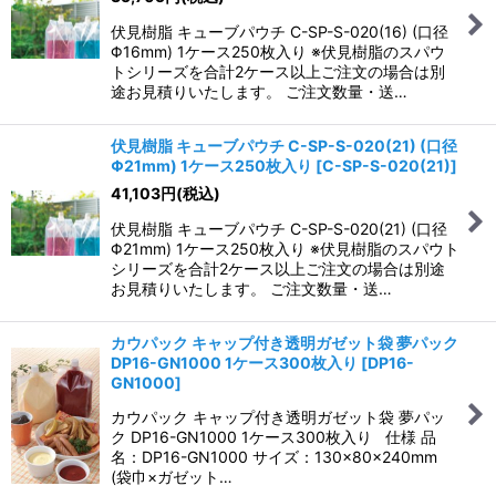
伏見樹脂 キューブパウチ C-SP-S-020(16) (口径
Φ16mm) 1ケース250枚入り ※伏見樹脂のスパウ
トシリーズを合計2ケース以上ご注文の場合は別
途お見積りいたします。 ご注文数量・送…
伏見樹脂 キューブパウチ C-SP-S-020(21) (口径
Φ21mm) 1ケース250枚入り
[
C-SP-S-020(21)
]
41,103
円
(税込)
伏見樹脂 キューブパウチ C-SP-S-020(21) (口径
Φ21mm) 1ケース250枚入り ※伏見樹脂のスパウト
シリーズを合計2ケース以上ご注文の場合は別途
お見積りいたします。 ご注文数量・送…
カウパック キャップ付き透明ガゼット袋 夢パック
DP16-GN1000 1ケース300枚入り
[
DP16-
GN1000
]
カウパック キャップ付き透明ガゼット袋 夢パッ
ク DP16-GN1000 1ケース300枚入り 仕様 品
名：DP16-GN1000 サイズ：130×80×240mm
(袋巾×ガゼット…