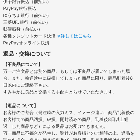
伊予銀行振込（前払い）
PayPay銀行振込
ゆうちょ銀行（前払い）
三菱UFJ銀行（前払い）
郵便振替（前払い）
各種クレジットカード決済
※詳しくはこちら
PayPayオンライン決済
返品・交換について
【不良品について】
万一ご注文品とは別の商品、もしくは不良品が届いてしまった場
合、また、輸送途中に破損してしまった商品に限り、商品到着後8
日以内にご連絡下さい。
すみやかに良品と交換する手配をとらせていただきます。
【返品について】
お客様のご都合（発注時の入力ミス、イメージ違い、商品到着後の
お客様での商品汚損、破損、開封済みの商品、到着後8日以上経
過 した商品など）による返品はお受けできません。
万一商品に不都合が発生し、弊社がお客様とのご相談の上、返品を
認めた場合、返品に伴う送料及び、諸経費、返品手数料はお客様