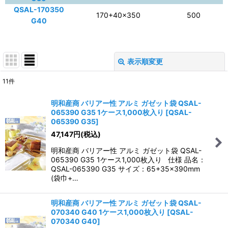
QSAL-170350
170+40×350
500
G40
表示順変更
閉じる
11
件
表示数
:
明和産商 バリアー性 アルミ ガゼット袋 QSAL-
065390 G35 1ケース1,000枚入り
[
QSAL-
並び順
:
065390 G35
]
47,147
円
(税込)
絞り込む
明和産商 バリアー性 アルミ ガゼット袋 QSAL-
065390 G35 1ケース1,000枚入り 仕様 品名：
QSAL-065390 G35 サイズ：65+35×390mm
(袋巾+…
明和産商 バリアー性 アルミ ガゼット袋 QSAL-
070340 G40 1ケース1,000枚入り
[
QSAL-
070340 G40
]