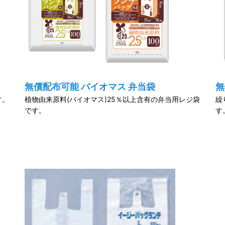
無償配布可能 バイオマス 弁当袋
無
す。
植物由来原料(バイオマス)25％以上含有の弁当用レジ袋
繰
です。
す