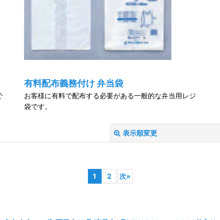
有料配布義務付け 弁当袋
で
お客様に有料で配布する必要がある一般的な弁当用レジ
袋です。
表示順変更
1
2
次
»