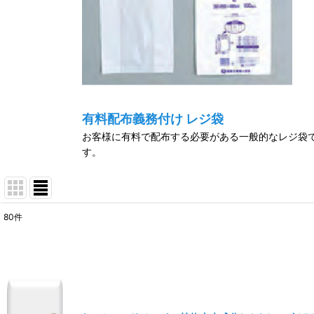
有料配布義務付け レジ袋
お客様に有料で配布する必要がある一般的なレジ袋
す。
80
件
サブカテゴリ
:
表示数
:
並び順
: