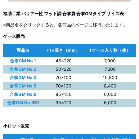
福助工業 バリアー性 マット調 合掌袋 合掌GMタイプ サイズ表
※商品名をクリックすると、各商品のページに移行いたします。
ケース販売
商品名
巾×長さ（mm）
1ケース入り数（枚）
合掌GM No.1
45×220
7,000
合掌GM No.2
50×220
7,200
合掌GM No.3
70×100
10,800
合掌GM No.5
70×130
8,400
合掌GM No.8
85×150
6,000
合掌GM No.9B1
95×120
6,000
小ロット販売