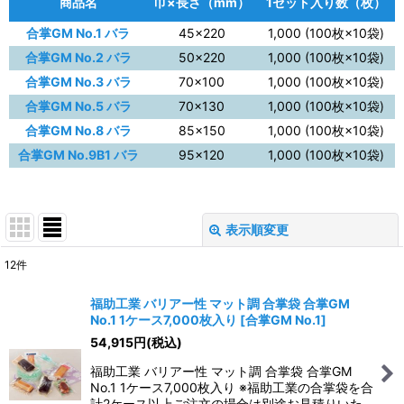
商品名
巾×長さ（mm）
1セット入り数（枚）
合掌GM No.1 バラ
45×220
1,000 (100枚×10袋)
合掌GM No.2 バラ
50×220
1,000 (100枚×10袋)
合掌GM No.3 バラ
70×100
1,000 (100枚×10袋)
合掌GM No.5 バラ
70×130
1,000 (100枚×10袋)
合掌GM No.8 バラ
85×150
1,000 (100枚×10袋)
合掌GM No.9B1 バラ
95×120
1,000 (100枚×10袋)
表示順変更
閉じる
12
件
表示数
:
福助工業 バリアー性 マット調 合掌袋 合掌GM
No.1 1ケース7,000枚入り
[
合掌GM No.1
]
並び順
:
54,915
円
(税込)
福助工業 バリアー性 マット調 合掌袋 合掌GM
絞り込む
No.1 1ケース7,000枚入り ※福助工業の合掌袋を合
計2ケース以上ご注文の場合は別途お見積りいた