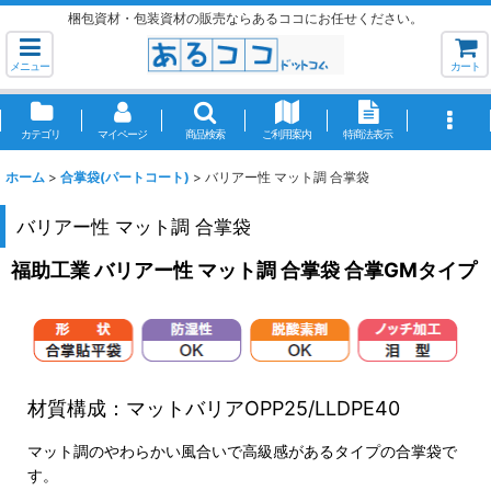
梱包資材・包装資材の販売ならあるココにお任せください。
メニュー
カート
カテゴリ
マイページ
商品検索
ご利用案内
特商法表示
ホーム
>
合掌袋(パートコート)
>
バリアー性 マット調 合掌袋
バリアー性 マット調 合掌袋
福助工業 バリアー性 マット調 合掌袋 合掌GMタイプ
材質構成：マットバリアOPP25/LLDPE40
マット調のやわらかい風合いで高級感があるタイプの合掌袋で
す。