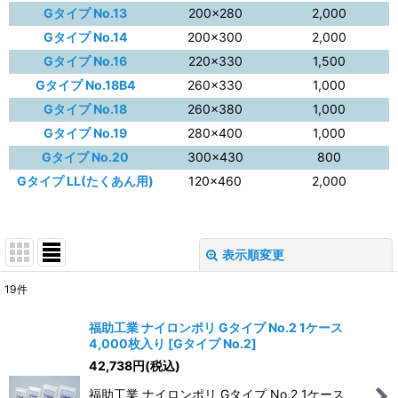
Gタイプ No.13
200×280
2,000
Gタイプ No.14
200×300
2,000
Gタイプ No.16
220×330
1,500
Gタイプ No.18B4
260×330
1,000
Gタイプ No.18
260×380
1,000
Gタイプ No.19
280×400
1,000
Gタイプ No.20
300×430
800
Gタイプ LL(たくあん用)
120×460
2,000
表示順変更
閉じる
19
件
表示数
:
福助工業 ナイロンポリ Gタイプ No.2 1ケース
4,000枚入り
[
Gタイプ No.2
]
並び順
:
42,738
円
(税込)
福助工業 ナイロンポリ Gタイプ No.2 1ケース