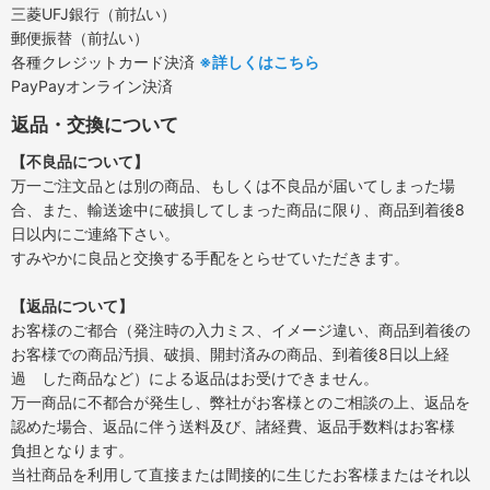
三菱UFJ銀行（前払い）
郵便振替（前払い）
各種クレジットカード決済
※詳しくはこちら
PayPayオンライン決済
返品・交換について
【不良品について】
万一ご注文品とは別の商品、もしくは不良品が届いてしまった場
合、また、輸送途中に破損してしまった商品に限り、商品到着後8
日以内にご連絡下さい。
すみやかに良品と交換する手配をとらせていただきます。
【返品について】
お客様のご都合（発注時の入力ミス、イメージ違い、商品到着後の
お客様での商品汚損、破損、開封済みの商品、到着後8日以上経
過 した商品など）による返品はお受けできません。
万一商品に不都合が発生し、弊社がお客様とのご相談の上、返品を
認めた場合、返品に伴う送料及び、諸経費、返品手数料はお客様
負担となります。
当社商品を利用して直接または間接的に生じたお客様またはそれ以