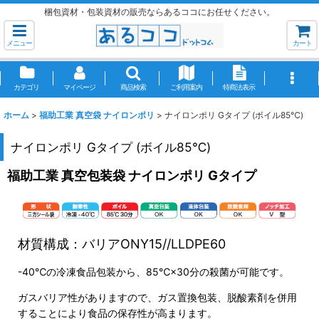
梱包資材・包装資材の販売ならあるココにお任せください。
メニュー
カート
カテゴリ
マイページ
商品検索
ご利用案内
特商法表示
ホーム
>
福助工業 真空袋 ナイロンポリ
>
ナイロンポリ Gタイプ (ボイル85℃)
ナイロンポリ Gタイプ (ボイル85℃)
福助工業 真空包装袋 ナイロンポリ Gタイプ
材質構成：バリアONY15//LLDPE60
-40℃の冷凍食品包装から、85℃×30分の殺菌が可能です。
ガスバリア性がありますので、ガス置換包装、脱酸素剤を併用
することにより食品の保存性が高まります。