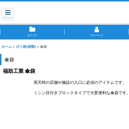
メニュー
カテゴリ
マイページ
ホーム
>
ポリ袋(袋類)
>
傘袋
傘袋
福助工業 傘袋
雨天時の店舗や施設の入口に必須のアイテムです。
ミシン目付きブロックタイプで大変便利な傘袋です