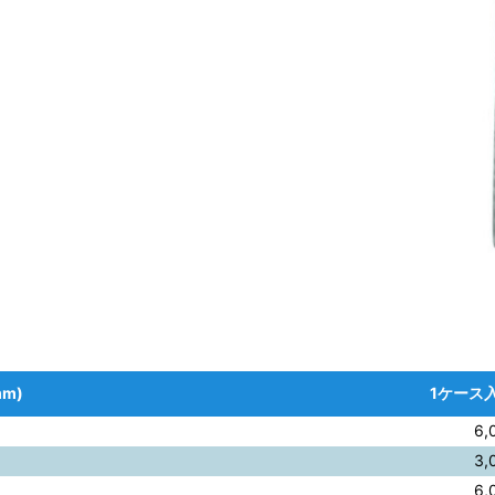
m)
1ケース入
6,
3,
6,