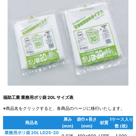
福助工業 業務用ポリ袋 20L サイズ表
※商品名をクリックすると、各商品のページに移行いたします。
厚み
袋巾×長さ
1ケース入り
商品名
材質
(mm)
(mm)
数 (枚)
業務用ポリ袋 20L LD25-20
0.025
400×600
LDPE
1,000