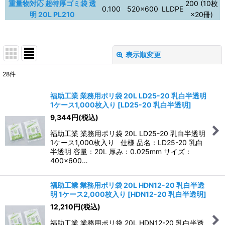
重量物対応 超特厚ゴミ袋 透
200 (10枚
0.100
520×600
LLDPE
明 20L PL210
×20冊)
表示順変更
閉じる
28
件
表示数
:
福助工業 業務用ポリ袋 20L LD25-20 乳白半透明
1ケース1,000枚入り
[
LD25-20 乳白半透明
]
並び順
:
9,344
円
(税込)
福助工業 業務用ポリ袋 20L LD25-20 乳白半透明
絞り込む
1ケース1,000枚入り 仕様 品名：LD25-20 乳白
半透明 容量：20L 厚み：0.025mm サイズ：
400×600…
福助工業 業務用ポリ袋 20L HDN12-20 乳白半透
明 1ケース2,000枚入り
[
HDN12-20 乳白半透明
]
12,210
円
(税込)
福助工業 業務用ポリ袋 20L HDN12-20 乳白半透