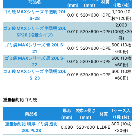
商品名
材質
(mm)
(mm)
り数 (枚)
ゴミ袋 MAXシリーズ 半透明 20L
1,200 (10
0.010
520×600
HDPE
S-28
枚×120冊)
2,000
ゴミ袋 MAXシリーズ 半透明 20L
0.010
520×600
HDPE
(100枚×20
SP28 (増量タイプ)
冊)
ゴミ袋 MAXシリーズ 青 20L S-
600 (10枚
0.015
520×600
HDPE
21
×60冊)
ゴミ袋 MAXシリーズ 黒 20L S-
600 (10枚
0.015
520×600
HDPE
22
×60冊)
ゴミ袋 MAXシリーズ 半透明 20L
600 (10枚
0.015
520×600
HDPE
S-23
×60冊)
重量物対応ゴミ袋
厚み
袋巾×長さ
1ケース入
商品名
材質
(mm)
(mm)
り数 (枚)
重量物対応 特厚ゴミ袋 透明
300 (10枚
0.080
520×600
LLDPE
20L PL28
×30冊)