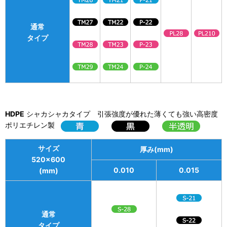
通常
タイプ
HDPE
シャカシャカタイプ 引張強度が優れた薄くても強い高密度
ポリエチレン製
サイズ
厚み(mm)
520×600
0.010
0.015
(mm)
通常
タイプ