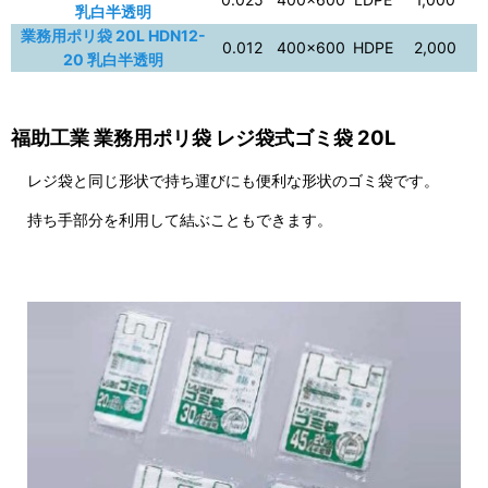
乳白半透明
業務用ポリ袋 20L HDN12-
0.012
400×600
HDPE
2,000
20 乳白半透明
福助工業 業務用ポリ袋 レジ袋式ゴミ袋 20L
レジ袋と同じ形状で持ち運びにも便利な形状のゴミ袋です。
持ち手部分を利用して結ぶこともできます。