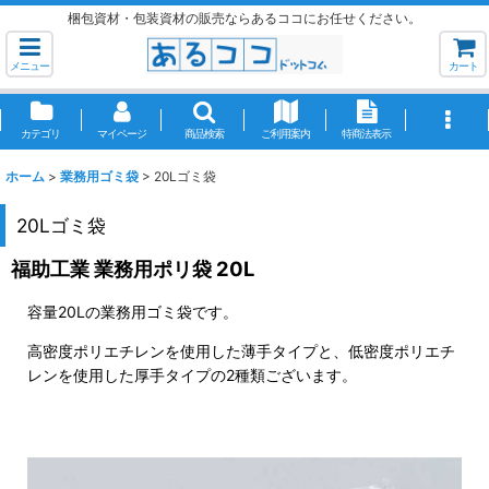
梱包資材・包装資材の販売ならあるココにお任せください。
メニュー
カート
カテゴリ
マイページ
商品検索
ご利用案内
特商法表示
ホーム
>
業務用ゴミ袋
>
20Lゴミ袋
20Lゴミ袋
福助工業 業務用ポリ袋 20L
容量20Lの業務用ゴミ袋です。
高密度ポリエチレンを使用した薄手タイプと、低密度ポリエチ
レンを使用した厚手タイプの2種類ございます。