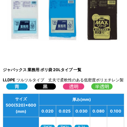
ジャパックス 業務用 ポリ袋 20Lタイプ 一覧
LLDPE
ツルツルタイプ 丈夫で柔軟性のある低密度ポリエチレン製
サイズ
厚み(mm)
500(520)×600
0.020
0.025
0.030
0.080
0.100
(mm)