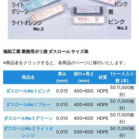
福助工業 業務用ポリ袋 ダスロール サイズ表
※商品名をクリックすると、各商品のページに移行いたします。
厚み
袋巾×長さ
1ケース入り
商品名
材質
(mm)
(mm)
数 (本)
50 (1,000枚
ダスロールNo.1 ピンク
0.015
400×600
HDPE
分)
50 (1,000枚
ダスロールNo.1 ブルー
0.015
400×600
HDPE
分)
50 (1,000枚
ダスロールNo.1 グリーン
0.015
400×600
HDPE
分)
ダスロールNo.2 ライトオ
50 (1,000枚
0.015
500×600
HDPE
レンジ
分)