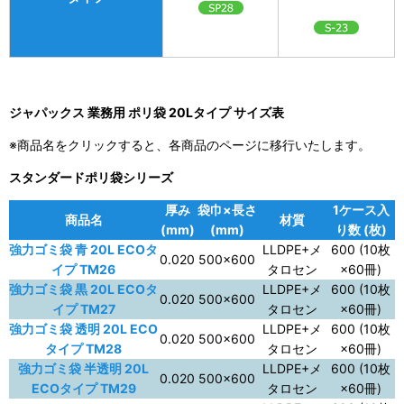
ジャパックス 業務用 ポリ袋 20Lタイプ サイズ表
※商品名をクリックすると、各商品のページに移行いたします。
スタンダードポリ袋シリーズ
厚み
袋巾×長さ
1ケース入
商品名
材質
(mm)
(mm)
り数 (枚)
強力ゴミ袋 青 20L ECOタ
LLDPE+メ
600 (10枚
0.020
500×600
イプ TM26
タロセン
×60冊)
強力ゴミ袋 黒 20L ECOタ
LLDPE+メ
600 (10枚
0.020
500×600
イプ TM27
タロセン
×60冊)
強力ゴミ袋 透明 20L ECO
LLDPE+メ
600 (10枚
0.020
500×600
タイプ TM28
タロセン
×60冊)
強力ゴミ袋 半透明 20L
LLDPE+メ
600 (10枚
0.020
500×600
ECOタイプ TM29
タロセン
×60冊)