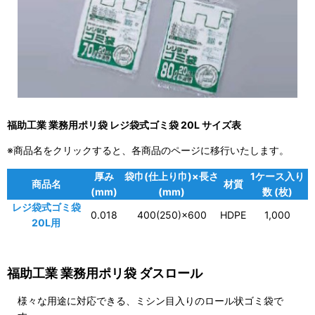
福助工業 業務用ポリ袋 レジ袋式ゴミ袋 20L サイズ表
※商品名をクリックすると、各商品のページに移行いたします。
厚み
袋巾(仕上り巾)×長さ
1ケース入り
商品名
材質
(mm)
(mm)
数 (枚)
レジ袋式ゴミ袋
0.018
400(250)×600
HDPE
1,000
20L用
福助工業 業務用ポリ袋 ダスロール
様々な用途に対応できる、ミシン目入りのロール状ゴミ袋で