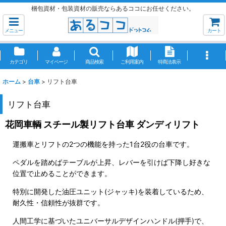
梱包資材・包装資材の販売ならあるココにお任せください。
メニュー
カート
カテゴリ
マイページ
商品検索
ご利用案内
特商法表示
ホーム
>
台車
>
リフト台車
リフト台車
花岡車輌 スチール製リフト台車 ダンディリフト
運搬車とリフトの2つの機能を持った1台2役の台車です。
ペダルを踏めばテーブルが上昇、レバーを引けば下降し好きな
位置で止めることができます。
特別に開発した油圧ユニット(ジャッキ)を装着しているため、
耐久性・信頼性が抜群です。
人間工学に基づいたユニバーサルデザインハンドル(押手)で、