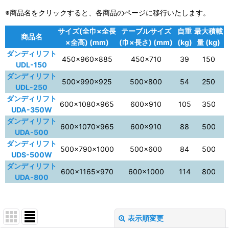
※商品名をクリックすると、各商品のページに移行いたします。
サイズ(全巾×全長
テーブルサイズ
自重
最大積載
商品名
×全高) (mm)
(巾×長さ) (mm)
(kg)
量 (kg)
ダンディリフト
450×960×885
450×710
39
150
UDL-150
ダンディリフト
500×990×925
500×800
54
250
UDL-250
ダンディリフト
600×1080×965
600×910
105
350
UDA-350W
ダンディリフト
600×1070×965
600×910
88
500
UDA-500
ダンディリフト
500×790×1000
500×600
84
500
UDS-500W
ダンディリフト
600×1165×970
600×1000
114
800
UDA-800
表示順変更
閉じる